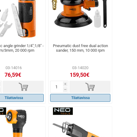
 angle grinder 1/4";1/8" -
Pneumatic dust free dual action
m/3mm, 20 000 rpm
sander, 150 mm, 10 000 rpm
03-14016
03-14020
76,59€
159,50€
d
d
i
h
Tilattavissa
Tilattavissa