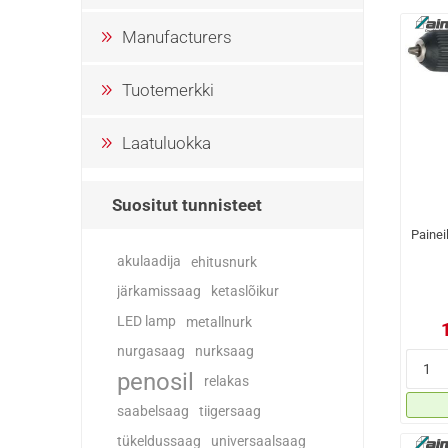
Manufacturers
Tuotemerkki
Laatuluokka
Suositut tunnisteet
Paine
akulaadija
ehitusnurk
järkamissaag
ketaslõikur
LED lamp
metallnurk
nurgasaag
nurksaag
penosil
relakas
saabelsaag
tiigersaag
tükeldussaag
universaalsaag