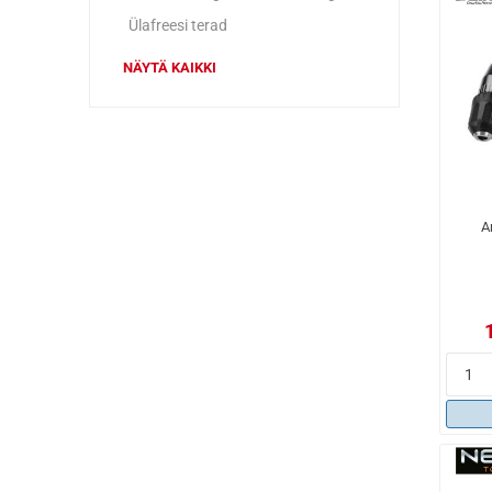
Ülafreesi terad
NÄYTÄ KAIKKI
A