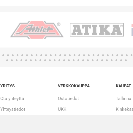
YRITYS
VERKKOKAUPPA
KAUPAT
Ota yhteyttä
Ostotiedot
Tallinna
Yhteystiedot
UKK
Kinkekaa
Tarinamme
Maksueriin
20 000 + tuotetta
Korjaus ja huolto