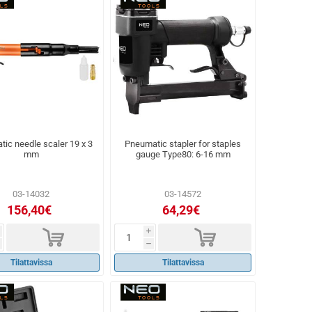
ic needle scaler 19 x 3
Pneumatic stapler for staples
mm
gauge Type80: 6-16 mm
03-14032
03-14572
156,40€
64,29€
d
d
i
h
Tilattavissa
Tilattavissa