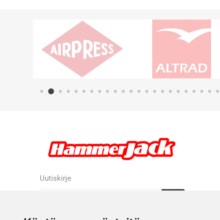
Uutiskirje
Tilaa
Tilauksen peruutus