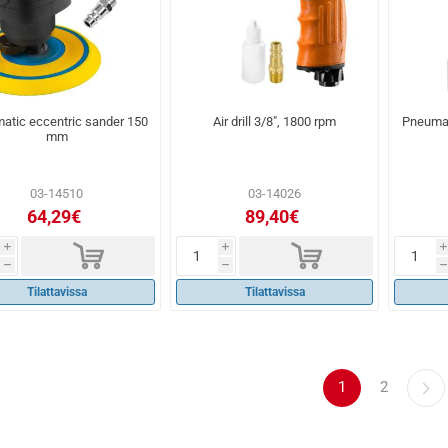
atic eccentric sander 150
Air drill 3/8", 1800 rpm
Pneumat
mm
03-14510
03-14026
64,29€
89,40€
d
d
i
i
i
h
h
h
Tilattavissa
Tilattavissa
1
2