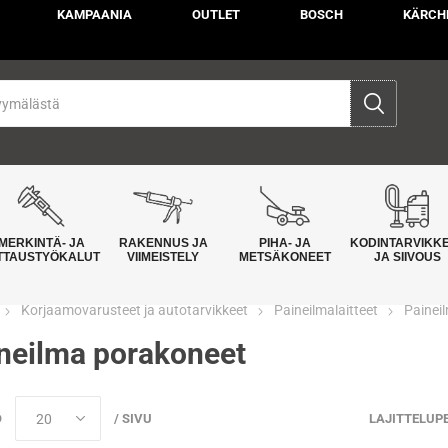
KAMPAANIA
OUTLET
BOSCH
KÄRCH
MERKINTÄ- JA
RAKENNUS JA
PIHA- JA
KODINTARVIKK
TTAUSTYÖKALUT
VIIMEISTELY
METSÄKONEET
JA SIIVOUS
Korjaamovarusteet ja autotarvikkeet
Paineilmalaitteet
Painei
neilma porakoneet
Ö
/ SIVU
LAJITTELUP