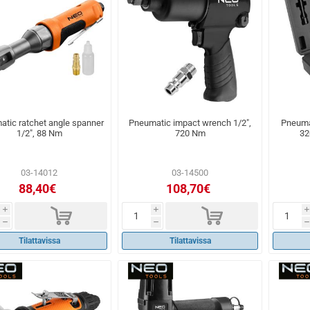
tic ratchet angle spanner
Pneumatic impact wrench 1/2",
Pneuma
1/2", 88 Nm
720 Nm
32
03-14012
03-14500
88,40€
108,70€
d
d
i
i
i
h
h
h
Tilattavissa
Tilattavissa