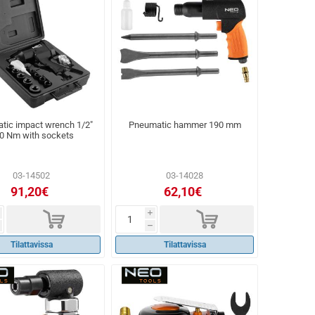
tic impact wrench 1/2"
Pneumatic hammer 190 mm
0 Nm with sockets
03-14502
03-14028
91,20€
62,10€
d
d
i
h
Tilattavissa
Tilattavissa