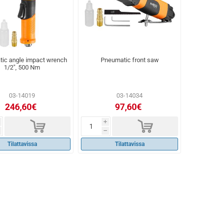
ic angle impact wrench
Pneumatic front saw
1/2", 500 Nm
03-14019
03-14034
246,60€
97,60€
d
d
i
h
Tilattavissa
Tilattavissa