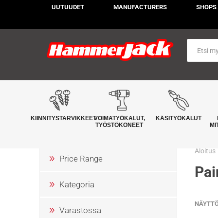
UUTUUDET
MANUFACTURERS
SHOPS
KIINNITYSTARVIKKEET
VOIMATYÖKALUT,
KÄSITYÖKALUT
TYÖSTÖKONEET
MI
Aloitus
Price Range
Pai
Kategoria
NÄYTT
Varastossa