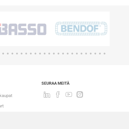
SEURAA MEITÄ
 kaupat
rt