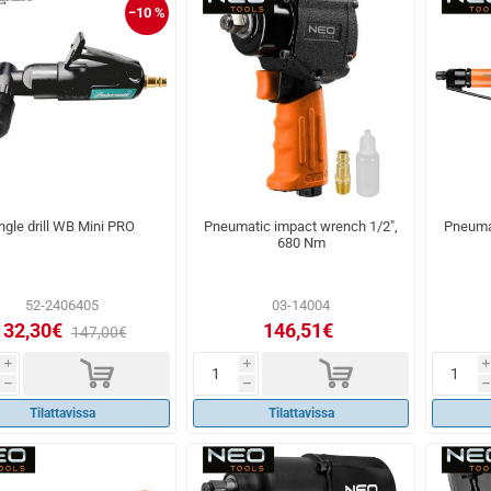
−10 %
ngle drill WB Mini PRO
Pneumatic impact wrench 1/2",
Pneumat
680 Nm
52-2406405
03-14004
132,30€
146,51€
147,00€
d
d
i
i
i
h
h
h
Tilattavissa
Tilattavissa