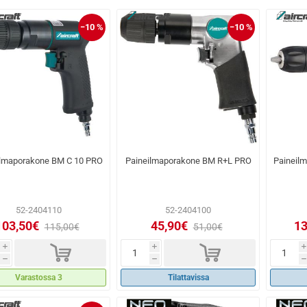
−10 %
−10 %
ilmaporakone BM C 10 PRO
Paineilmaporakone BM R+L PRO
Paineil
52-2404110
52-2404100
103,50€
45,90€
13
115,00€
51,00€
d
d
i
i
i
h
h
h
Varastossa 3
Tilattavissa