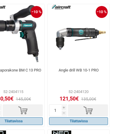
−10 %
−10 %
maporakone BM C 13 PRO
Angle drill WB 10-1 PRO
52-2404115
52-2404120
0,50€
121,50€
145,00€
135,00€
d
d
i
h
Tilattavissa
Tilattavissa