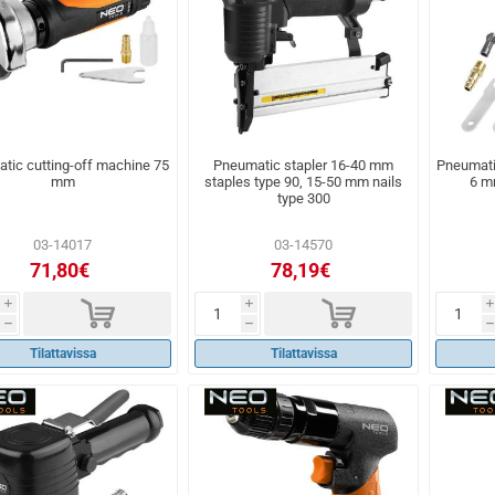
tic cutting-off machine 75
Pneumatic stapler 16-40 mm
Pneumatic
mm
staples type 90, 15-50 mm nails
6 m
type 300
03-14017
03-14570
71,80€
78,19€
d
d
i
i
i
h
h
h
Tilattavissa
Tilattavissa