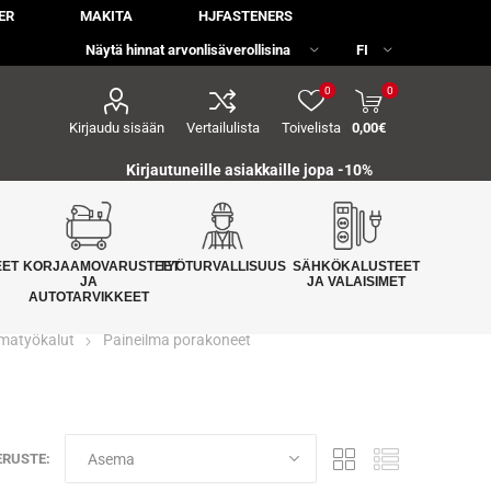
ER
MAKITA
HJFASTENERS
0
0
Kirjaudu sisään
Vertailulista
Toivelista
0,00€
Kirjautuneille asiakkaille jopa
-10%
EET
KORJAAMOVARUSTEET
TYÖTURVALLISUUS
SÄHKÖKALUSTEET
JA
JA VALAISIMET
AUTOTARVIKKEET
lmatyökalut
Paineilma porakoneet
ERUSTE: