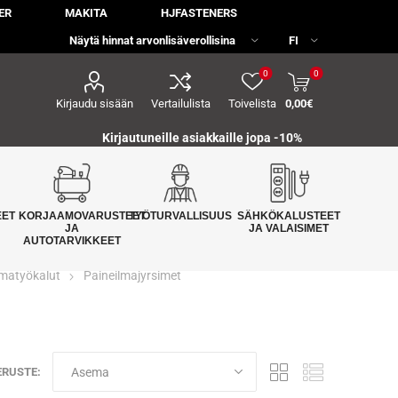
ER
MAKITA
HJFASTENERS
0
0
Kirjaudu sisään
Vertailulista
Toivelista
0,00€
Kirjautuneille asiakkaille jopa
-10%
EET
KORJAAMOVARUSTEET
TYÖTURVALLISUUS
SÄHKÖKALUSTEET
JA
JA VALAISIMET
AUTOTARVIKKEET
lmatyökalut
Paineilmajyrsimet
ERUSTE: