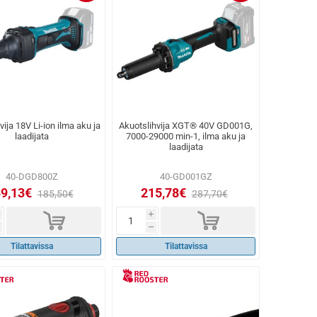
vija 18V Li-ion ilma aku ja
Akuotslihvija XGT® 40V GD001G,
laadijata
7000-29000 min-1, ilma aku ja
laadijata
40-DGD800Z
40-GD001GZ
9,13€
215,78€
185,50€
287,70€
d
d
i
h
Tilattavissa
Tilattavissa