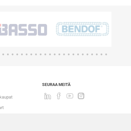
SEURAA MEITÄ
 kaupat
rt