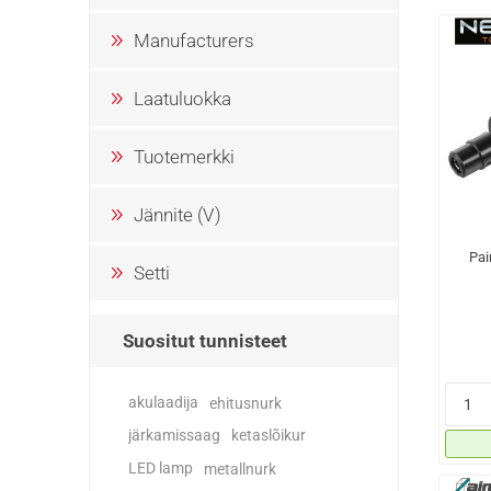
Manufacturers
Laatuluokka
Tuotemerkki
Jännite (V)
Pai
Setti
Suositut tunnisteet
akulaadija
ehitusnurk
järkamissaag
ketaslõikur
LED lamp
metallnurk