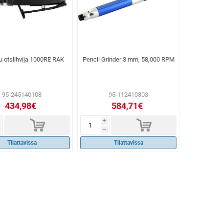
 otslihvija 1000RE RAK
Pencil Grinder 3 mm, 58,000 RPM
95-245140108
95-112410303
434,98€
584,71€
d
d
i
h
Tilattavissa
Tilattavissa