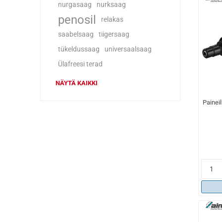
nurgasaag
nurksaag
penosil
relakas
saabelsaag
tiigersaag
tükeldussaag
universaalsaag
Ülafreesi terad
NÄYTÄ KAIKKI
Painei