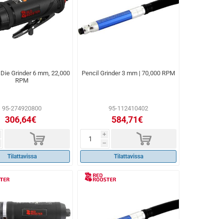
Die Grinder 6 mm, 22,000
Pencil Grinder 3 mm | 70,000 RPM
RPM
95-274920800
95-112410402
306,64€
584,71€
d
d
i
h
Tilattavissa
Tilattavissa