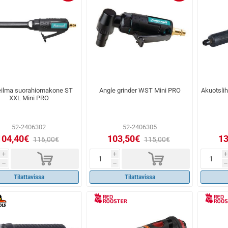
eilma suorahiomakone ST
Angle grinder WST Mini PRO
Akuotslih
XXL Mini PRO
52-2406302
52-2406305
104,40€
103,50€
13
116,00€
115,00€
d
d
i
i
i
h
h
h
Tilattavissa
Tilattavissa