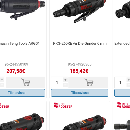
limasin Teng Tools ARG01
RRG-260RE Air Die Grinder 6 mm
Extended 
95-244550109
95-274920305
207,58€
185,42€
d
d
i
i
i
h
h
h
Tilattavissa
Tilattavissa