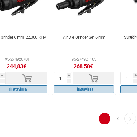
e Grinder 6 mm, 22,000 RPM
Air Die Grinder Set 6 mm
Suruõhu
95-274920701
95-274921105
244,83€
268,58€
d
d
i
i
i
h
h
h
Tilattavissa
Tilattavissa
1
2