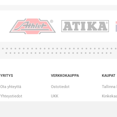
YRITYS
VERKKOKAUPPA
KAUPAT
Ota yhteyttä
Ostotiedot
Tallinna
Yhteystiedot
UKK
Kinkekaa
Tarinamme
Maksueriin
20 000 + tuotetta
Korjaus ja huolto