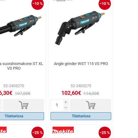
−10 %
−10 %
ma suorahiomakone ST XL
Angle grinder WST 115 VS PRO
VS PRO
52-2403270
52-2403275
6,30€
102,60€
107,00€
114,00€
d
d
i
h
Tilattavissa
Tilattavissa
−25 %
−25 %