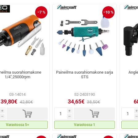
−7 %
−10 %
neilma suorahiomakone
Paineilma suorahiomakone sarja
Angl
1/4",25000rpm
STS
03-14014
52-2403190
39,80€
34,65€
6
42,80€
38,50€
d
d
i
i
i
h
h
h
Varastossa 5+
Varastossa 1