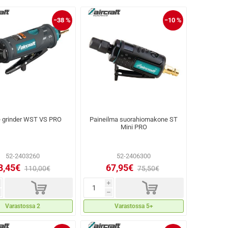
−38 %
−10 %
e grinder WST VS PRO
Paineilma suorahiomakone ST
Mini PRO
52-2403260
52-2406300
8,45€
67,95€
110,00€
75,50€
d
d
i
h
Varastossa 2
Varastossa 5+