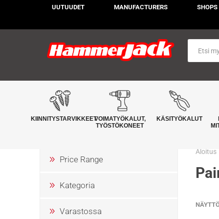
UUTUUDET
MANUFACTURERS
SHOPS
KIINNITYSTARVIKKEET
VOIMATYÖKALUT,
KÄSITYÖKALUT
TYÖSTÖKONEET
MI
Aloitus
Price Range
Pai
Kategoria
NÄYTT
Varastossa