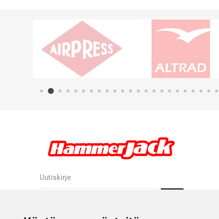
Uutiskirje
Tilaa
Tilauksen peruutus