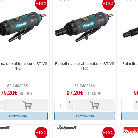
−10 %
−10 %
lma suorahiomakone ST VS
Paineilma suorahiomakone ST VS
Paineil
PRO
PRO
52-2403265
52-2403266
79,20€
97,20€
9
88,00€
108,00€
d
d
i
i
i
h
h
h
Tilattavissa
Tilattavissa
−10 %
−10 %