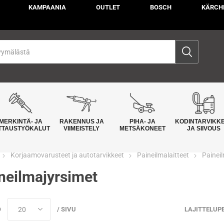
KAMPAANIA
OUTLET
BOSCH
KÄRCH
MERKINTÄ- JA
RAKENNUS JA
PIHA- JA
KODINTARVIKK
TTAUSTYÖKALUT
VIIMEISTELY
METSÄKONEET
JA SIIVOUS
Korjaamovarusteet ja autotarvikkeet
Paineilmalaitteet
Painei
neilmajyrsimet
Ö
/ SIVU
LAJITTELUP