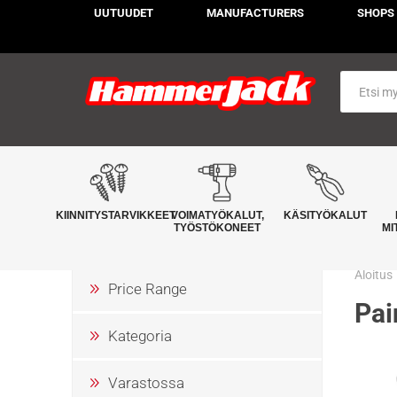
UUTUUDET
MANUFACTURERS
SHOPS
KIINNITYSTARVIKKEET
VOIMATYÖKALUT,
KÄSITYÖKALUT
TYÖSTÖKONEET
MI
Aloitus
Price Range
Pai
Kategoria
Varastossa