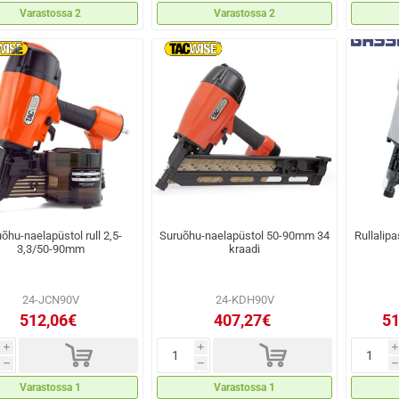
Varastossa 2
Varastossa 2
õhu-naelapüstol rull 2,5-
Suruõhu-naelapüstol 50-90mm 34
Rullalip
3,3/50-90mm
kraadi
24-JCN90V
24-KDH90V
512,06€
407,27€
51
d
d
i
i
i
h
h
h
Varastossa 1
Varastossa 1