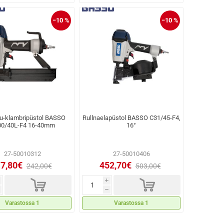
−10 %
−10 %
u-klambripüstol BASSO
Rullnaelapüstol BASSO C31/45-F4,
00/40L-F4 16-40mm
16°
27-50010312
27-50010406
7,80€
452,70€
242,00€
503,00€
d
d
i
h
Varastossa 1
Varastossa 1