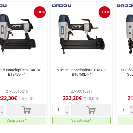
−10 %
−10 %
istlusnaelapüstol BASSO
Viimistlusnaelapüstol BASSO
Suruõh
B18/55-F4
B16/50L-F4
S5
27-50010216
27-50010217
222,30€
223,20€
21
247,00€
248,00€
d
d
i
i
i
h
h
h
Varastossa 1
Varastossa 1