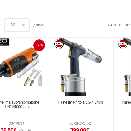
Ö
/ SIVU
LAJITTELUP
−7 %
neilma suorahiomakone
Paineilma-nitoja 3,2-4,8mm
Paine
1/4",25000rpm
03-14014
07-SRC-SR-2
39,80€
399,00€
42,80€