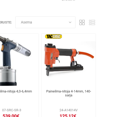
ERUSTE:
ilma-nitoja 4,0-6,4mm
Paineilma-nitoja 4-14mm, 140-
sarja
07-SRC-SR-3
24-A14014V
539,00€
125,12€