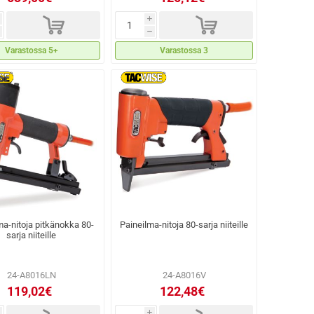
d
d
i
h
Varastossa 5+
Varastossa 3
ma-nitoja pitkänokka 80-
Paineilma-nitoja 80-sarja niiteille
sarja niiteille
24-A8016LN
24-A8016V
119,02€
122,48€
i