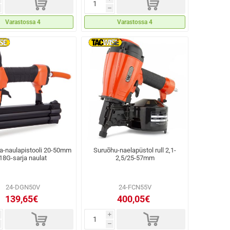
d
d
h
Varastossa 4
Varastossa 4
a-naulapistooli 20-50mm
Suruõhu-naelapüstol rull 2,1-
18G-sarja naulat
2,5/25-57mm
24-DGN50V
24-FCN55V
139,65€
400,05€
d
d
i
h