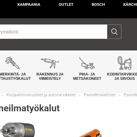
KAMPAANIA
OUTLET
BOSCH
KÄRCH
MERKINTÄ- JA
RAKENNUS JA
PIHA- JA
KODINTARVIKK
TTAUSTYÖKALUT
VIIMEISTELY
METSÄKONEET
JA SIIVOUS
Korjaamovarusteet ja autotarvikkeet
Paineilmalaitteet
Painei
neilmatyökalut