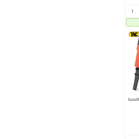
Suruõh