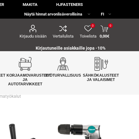
ER
MAKITA
HJFASTENERS
0
0
Kirjaudu sisään
Vertailulista
Toivelista
0,00€
Kirjautuneille asiakkaille jopa
-10%
EET
KORJAAMOVARUSTEET
TYÖTURVALLISUUS
SÄHKÖKALUSTEET
JA
JA VALAISIMET
AUTOTARVIKKEET
lmatyökalut