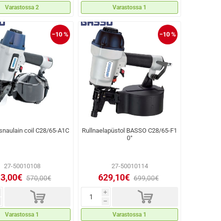
Varastossa 2
Varastossa 1
−10 %
−10 %
asnaulain coil C28/65-A1C
Rullnaelapüstol BASSO C28/65-F1
0°
27-50010108
27-50010114
3,00€
629,10€
570,00€
699,00€
d
d
i
h
Varastossa 1
Varastossa 1