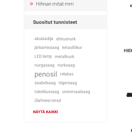
Hihnan mitat mm
Suositut tunnisteet
akulaadija
ehitusnurk
järkamissaag
ketaslõikur
HIE
LED lamp
metallnurk
nurgasaag
nurksaag
penosil
relakas
saabelsaag
tiigersaag
tükeldussaag
universaalsaag
Ülafreesi terad
NÄYTÄ KAIKKI