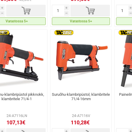
d
d
i
i
i
h
h
h
Varastossa 5+
Varastossa 5+
u-klambripüstol pikknokk,
Suruõhu-klambripüstol, klambritele
Paineil
klambritele 71/4-1
71/4-16mm
24-A7116LN
24-A7116V
107,13€
110,28€
i
i
i