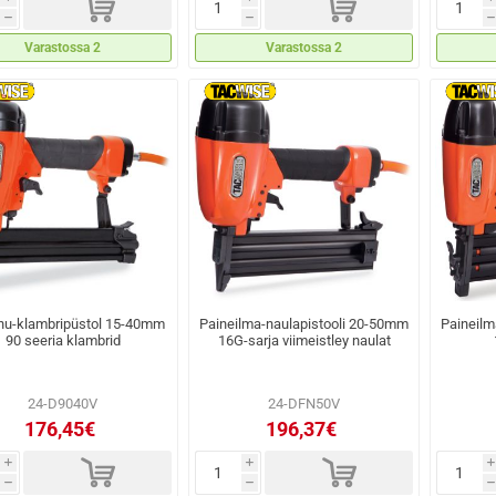
d
d
h
h
h
Varastossa 2
Varastossa 2
hu-klambripüstol 15-40mm
Paineilma-naulapistooli 20-50mm
Paineilm
90 seeria klambrid
16G-sarja viimeistley naulat
24-D9040V
24-DFN50V
176,45€
196,37€
d
d
i
i
i
h
h
h