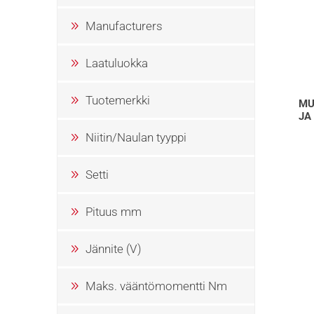
Manufacturers
Laatuluokka
Tuotemerkki
MU
JA
Niitin/Naulan tyyppi
Setti
Pituus mm
Jännite (V)
Maks. vääntömomentti Nm