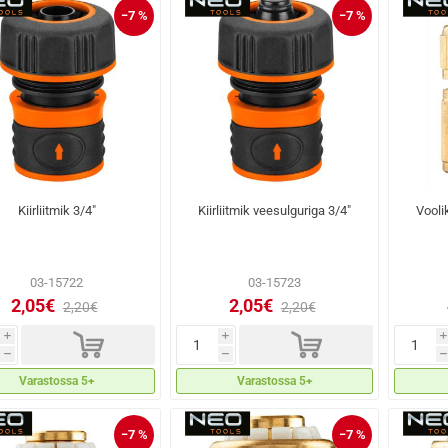
−7 %
−7 %
Kiirliitmik 3/4"
Kiirliitmik veesulguriga 3/4"
Vooli
03-15722
03-15723
2,05€
2,05€
2,20€
2,20€
d
d
i
i
i
h
h
h
Varastossa 5+
Varastossa 5+
−7 %
−7 %