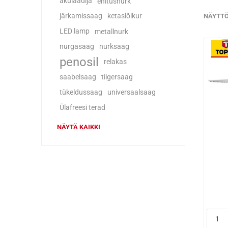
akulaadija
ehitusnurk
järkamissaag
ketaslõikur
NÄYTT
LED lamp
metallnurk
nurgasaag
nurksaag
penosil
relakas
saabelsaag
tiigersaag
tükeldussaag
universaalsaag
Ülafreesi terad
NÄYTÄ KAIKKI