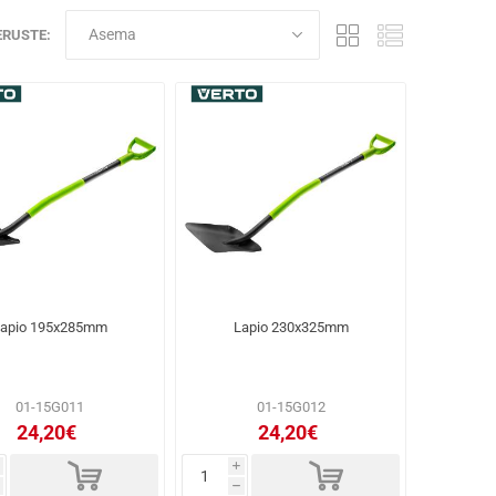
ERUSTE:
apio 195x285mm
Lapio 230x325mm
01-15G011
01-15G012
24,20€
24,20€
d
d
i
h