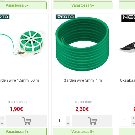
Varastossa 5+
Varastossa 5+
rden wire 1,5mm, 50 m
Garden wire 5mm, 4 m
Oksakäär
01-15G530
01-15G535
1,90€
2,30€
d
d
i
i
i
h
h
h
Varastossa 5+
Varastossa 5+