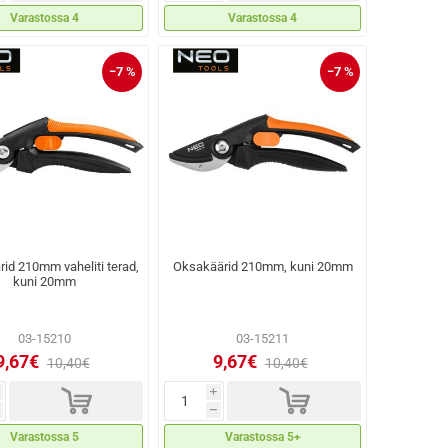
Varastossa 4
Varastossa 4
−7 %
−7 %
id 210mm vaheliti terad,
Oksakäärid 210mm, kuni 20mm
kuni 20mm
03-15210
03-15211
9,67€
9,67€
10,40€
10,40€
d
d
i
h
Varastossa 5
Varastossa 5+