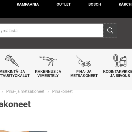
KAMPAANIA
OUTLET
BOSCH
KÄRCH
MERKINTÄ- JA
RAKENNUS JA
PIHA- JA
KODINTARVIKK
TTAUSTYÖKALUT
VIIMEISTELY
METSÄKONEET
JA SIIVOUS
Piha- ja metsäkoneet
Pihakoneet
akoneet