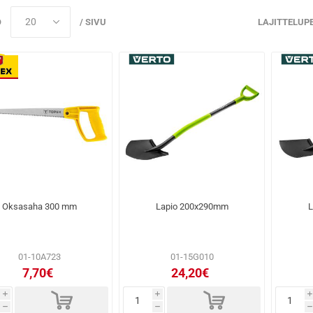
Ö
/ SIVU
LAJITTELUP
Oksasaha 300 mm
Lapio 200x290mm
L
01-10A723
01-15G010
7,70€
24,20€
d
d
i
i
i
h
h
h