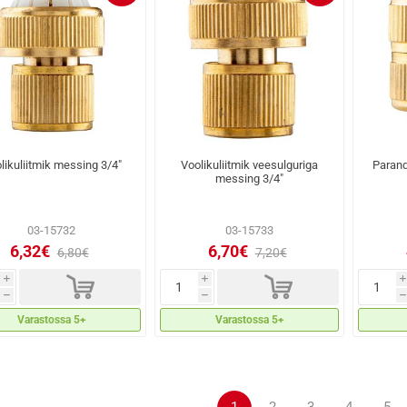
likuliitmik messing 3/4"
Voolikuliitmik veesulguriga
Parand
messing 3/4"
03-15732
03-15733
6,32€
6,70€
6,80€
7,20€
d
d
i
i
i
h
h
h
Varastossa 5+
Varastossa 5+
1
2
3
4
5