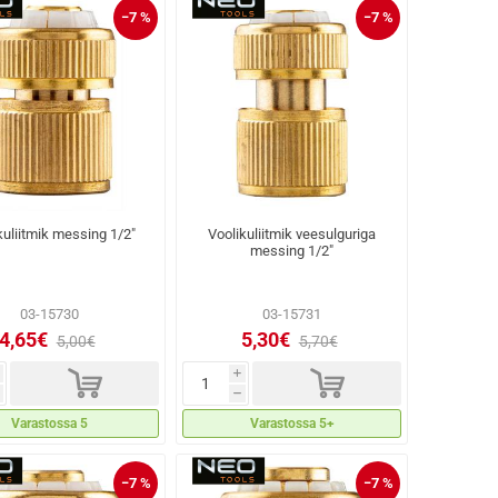
−7 %
−7 %
kuliitmik messing 1/2"
Voolikuliitmik veesulguriga
messing 1/2"
03-15730
03-15731
4,65€
5,30€
5,00€
5,70€
d
d
i
h
Varastossa 5
Varastossa 5+
−7 %
−7 %