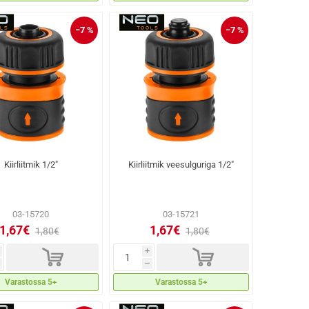
−7 %
−7 %
Kiirliitmik 1/2"
Kiirliitmik veesulguriga 1/2"
03-15720
03-15721
1,67€
1,67€
1,80€
1,80€
d
d
i
h
Varastossa 5+
Varastossa 5+