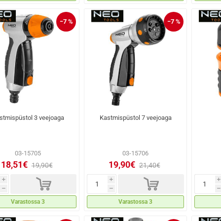
−7 %
−7 %
stmispüstol 3 veejoaga
Kastmispüstol 7 veejoaga
03-15705
03-15706
18,51€
19,90€
19,90€
21,40€
d
d
i
i
i
h
h
h
Varastossa 3
Varastossa 3