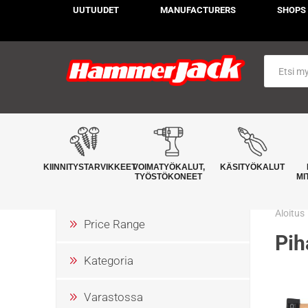
UUTUUDET
MANUFACTURERS
SHOPS
KIINNITYSTARVIKKEET
VOIMATYÖKALUT,
KÄSITYÖKALUT
TYÖSTÖKONEET
MI
Aloitus
Price Range
Pih
Kategoria
Varastossa