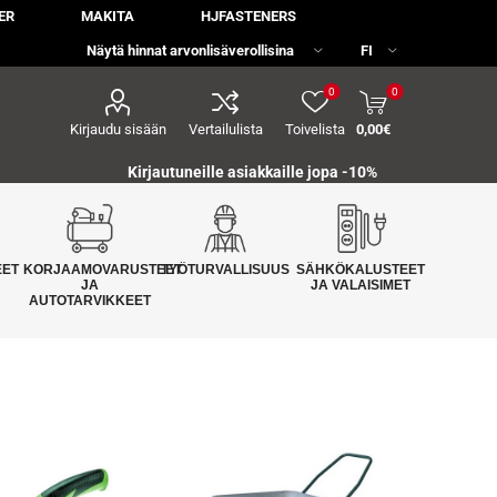
ER
MAKITA
HJFASTENERS
0
0
Kirjaudu sisään
Vertailulista
Toivelista
0,00€
Kirjautuneille asiakkaille jopa
-10%
EET
KORJAAMOVARUSTEET
TYÖTURVALLISUUS
SÄHKÖKALUSTEET
JA
JA VALAISIMET
AUTOTARVIKKEET