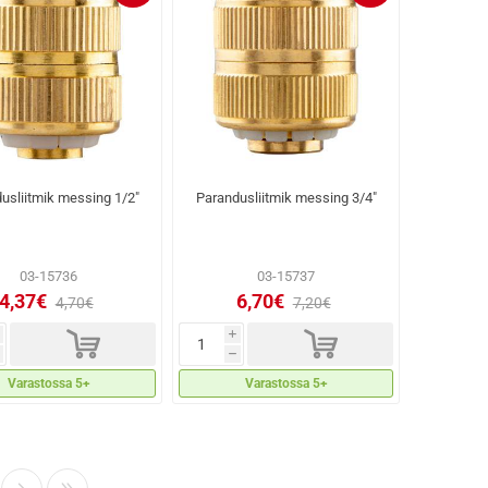
usliitmik messing 1/2"
Parandusliitmik messing 3/4"
03-15736
03-15737
4,37€
6,70€
4,70€
7,20€
d
d
i
h
Varastossa 5+
Varastossa 5+