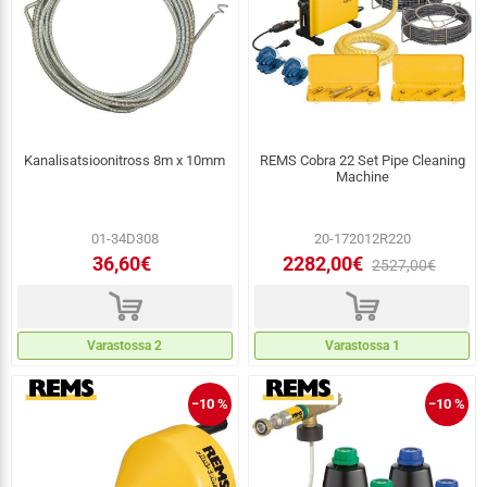
Kanalisatsioonitross 8m x 10mm
REMS Cobra 22 Set Pipe Cleaning
Machine
01-34D308
20-172012R220
36,60€
2282,00€
2527,00€
d
d
Varastossa 2
Varastossa 1
−10 %
−10 %