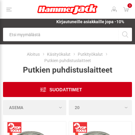
0
Kirjautuneille asiakkaille jopa
-10%
Aloitus
Käsityökalut
Putkityökalut
Putkien puhdistuslaitteet
Putkien puhdistuslaitteet
SUODATTIMET