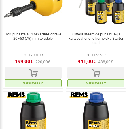
Torupuhastaja REMS Mini-Cobra Ø
Küttesüsteemide puhastus- ja
20–50 (75) mm torudele
kaitsevahendite komplekt, Starter
set H
20-170010R
20-115853R
199,00€
441,00€
220,00€
488,00€
d
d
Varastossa 2
Varastossa 2