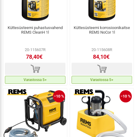
Küttesüsteemi puhastusvahend
Küttesüsteemi korrosioonikaitse
REMS CleanH 1l
REMS NoCor 1l
20-115607R
20-115608R
78,40€
84,10€
d
d
Varastossa 5+
Varastossa 5+
−10 %
−10 %