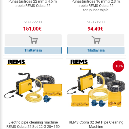
Puhastustross 22 mm x 4,5 m,
Puhastustross 16 mm x 2,3 m,
sobib REMS Cobra 22
sobib REMS Cobra 22
torupuhastajale
20-172200
20-171200
151,00€
94,40€
d
d
Tilattavissa
Tilattavissa
−10 %
Electric pipe cleaning machine
REMS Cobra 32 Set Pipe Cleaning
REMS Cobra 22 Set 22 Ø 20–150
Machine