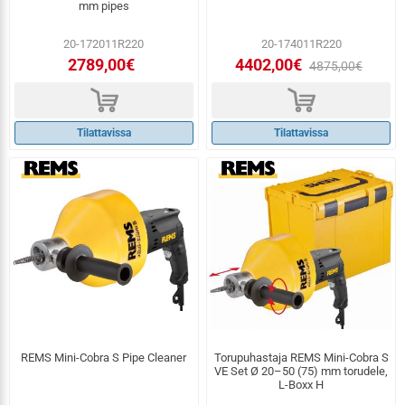
mm pipes
20-172011R220
20-174011R220
2789,00€
4402,00€
4875,00€
d
d
Tilattavissa
Tilattavissa
REMS Mini-Cobra S Pipe Cleaner
Torupuhastaja REMS Mini-Cobra S
VE Set Ø 20–50 (75) mm torudele,
L-Boxx H