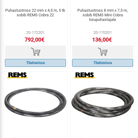
Puhastustross 22 mm x 4,5 m, 5 tk
Puhastustross 8 mm x 7,5 m,
sobib REMS Cobra 22
sobib REMS Mini Cobra
torupuhastajale
20-172201
20-170201
792,00€
136,00€
d
d
Tilattavissa
Tilattavissa