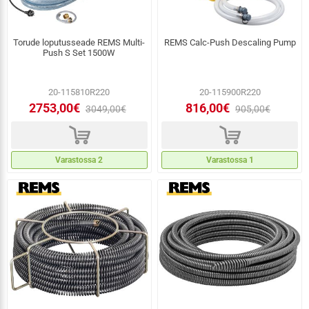
Torude loputusseade REMS Multi-
REMS Calc-Push Descaling Pump
Push S Set 1500W
20-115810R220
20-115900R220
2753,00€
816,00€
3049,00€
905,00€
d
d
Varastossa 2
Varastossa 1