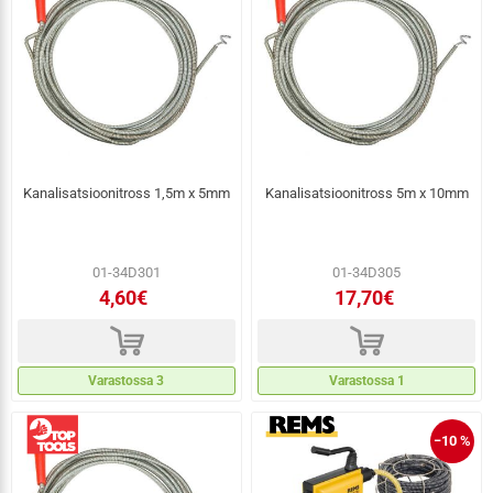
Kanalisatsioonitross 1,5m x 5mm
Kanalisatsioonitross 5m x 10mm
01-34D301
01-34D305
4,60€
17,70€
d
d
Varastossa 3
Varastossa 1
−10 %