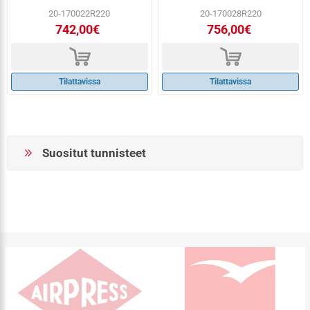
20-170022R220
20-170028R220
742,00€
756,00€
d
d
Tilattavissa
Tilattavissa
Suositut tunnisteet