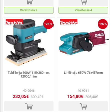
d
d
Varastossa 2
Varastossa 4
−25 %
−25 %
Taldlihvija 600W 115x280mm,
Lintlihvija 650W 76x457mm
12000/mim
40-9046
40-9911
232,05€
154,80€
309,40€
206,40€
d
d