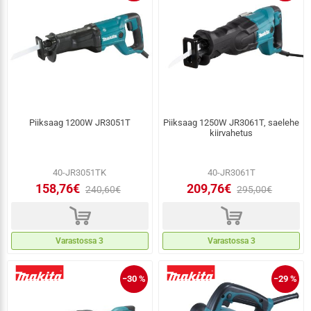
Piiksaag 1200W JR3051T
Piiksaag 1250W JR3061T, saelehe
kiirvahetus
40-JR3051TK
40-JR3061T
158,76€
209,76€
240,60€
295,00€
d
d
Varastossa 3
Varastossa 3
−30 %
−29 %