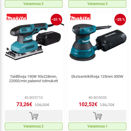
Varastossa 2
Varastossa 2
−31 %
−25 %
Taldlihvija 190W 93x228mm,
Ekstsentriklihvija 125mm 300W
22000/min paberist tolmukott
40-BO3710
40-BO5030
73,26€
102,52€
106,00€
136,70€
d
d
Varastossa 2
Varastossa 1