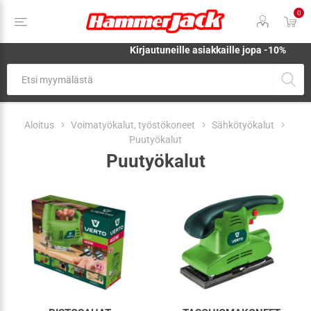
0
Kirjautuneille asiakkaille jopa
-10%
Aloitus
Voimatyökalut, työstökoneet
Sähkötyökalut
Puutyökalut
Puutyökalut