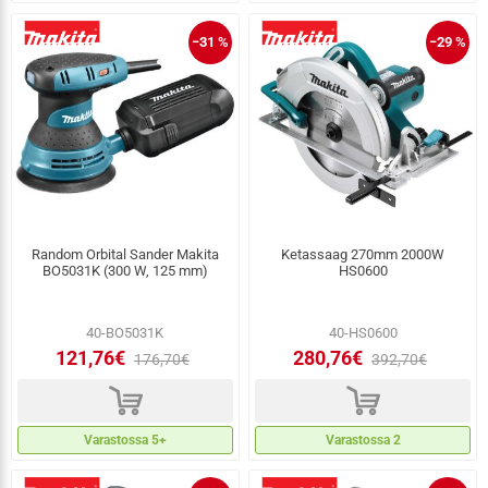
−31 %
−29 %
Random Orbital Sander Makita
Ketassaag 270mm 2000W
BO5031K (300 W, 125 mm)
HS0600
40-BO5031K
40-HS0600
121,76€
280,76€
176,70€
392,70€
d
d
Varastossa 5+
Varastossa 2