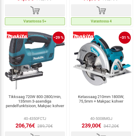
d
d
Varastossa 5+
Varastossa 4
−29 %
−31 %
Tikksaag 720W 800-2800/min,
Ketassaag 210mm 1800W,
135mm 3-asendiga
75,5mm + Makpac kohver
pendelfunktsioon, Makpac kohver
40-4350FCTJ
40-5008MGJ
206,76€
239,00€
289,70€
347,20€