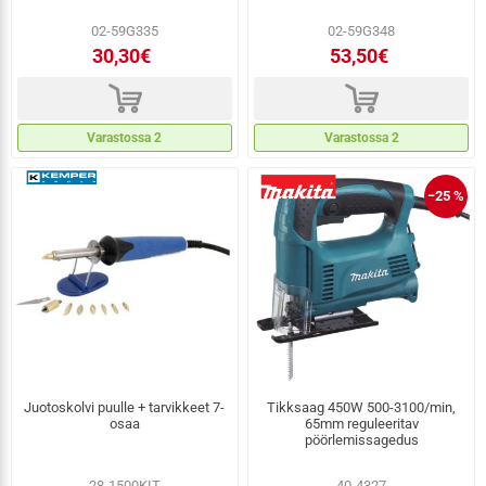
02-59G335
02-59G348
30,30€
53,50€
d
d
Varastossa 2
Varastossa 2
−25 %
Juotoskolvi puulle + tarvikkeet 7-
Tikksaag 450W 500-3100/min,
osaa
65mm reguleeritav
pöörlemissagedus
28-1500KIT
40-4327