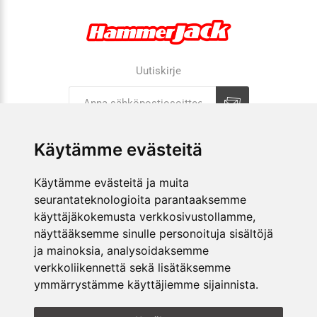
Uutiskirje
Tilaa
Tilauksen peruutus
Käytämme evästeitä
Käytämme evästeitä ja muita
YRITYS
seurantateknologioita parantaaksemme
käyttäjäkokemusta verkkosivustollamme,
VERKKOKAUPPA
näyttääksemme sinulle personoituja sisältöjä
ja mainoksia, analysoidaksemme
KAUPAT
verkkoliikennettä sekä lisätäksemme
ymmärrystämme käyttäjiemme sijainnista.
SEURAA MEITÄ