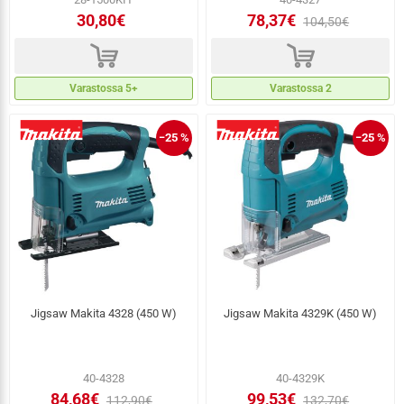
30,80€
78,37€
104,50€
d
d
Varastossa 5+
Varastossa 2
−25 %
−25 %
Jigsaw Makita 4328 (450 W)
Jigsaw Makita 4329K (450 W)
40-4328
40-4329K
84,68€
99,53€
112,90€
132,70€