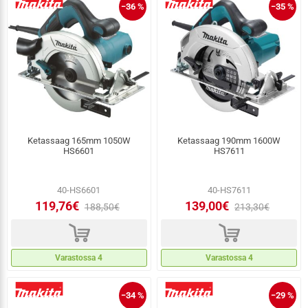
−36 %
−35 %
Ketassaag 165mm 1050W
Ketassaag 190mm 1600W
HS6601
HS7611
40-HS6601
40-HS7611
119,76€
139,00€
188,50€
213,30€
d
d
Varastossa 4
Varastossa 4
−34 %
−29 %