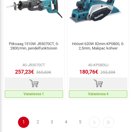
Piiksaag 1510W JR3070CT, 0-
Höövel 620W 82mm KP0800, 0-
2800/min, pendelfunktsioon
2,5mm, Makpac kohver
40-JR3070CT
40-KP0800J
257,23€
180,76€
365,60€
253,30€
d
d
Varastossa 1
Varastossa 4
1
2
3
4
5