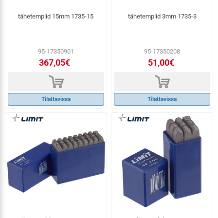
tähetemplid 15mm 1735-15
tähetemplid 3mm 1735-3
95-17350901
95-17350208
367,05€
51,00€
d
d
Tilattavissa
Tilattavissa