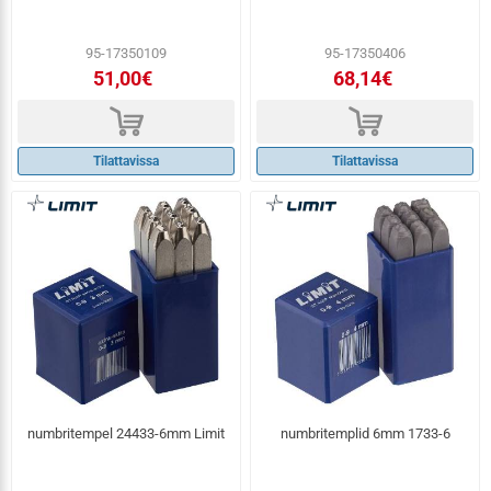
95-17350109
95-17350406
51,00€
68,14€
d
d
Tilattavissa
Tilattavissa
numbritempel 24433-6mm Limit
numbritemplid 6mm 1733-6