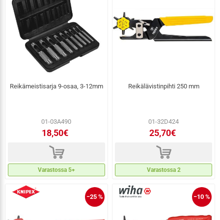
Reikämeistisarja 9-osaa, 3-12mm
Reikälävistinpihti 250 mm
01-03A490
01-32D424
18,50€
25,70€
d
d
Varastossa 5+
Varastossa 2
−25 %
−10 %