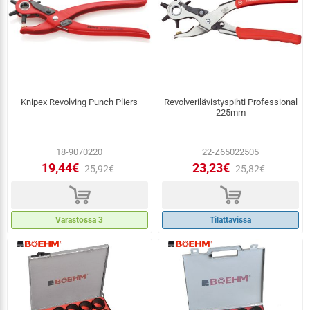
Knipex Revolving Punch Pliers
Revolverilävistyspihti Professional
225mm
18-9070220
22-Z65022505
19,44€
23,23€
25,92€
25,82€
d
d
Varastossa 3
Tilattavissa