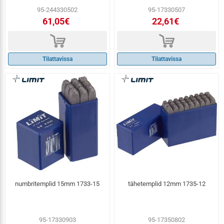
95-244330502
95-17330507
61,05€
22,61€
d
d
Tilattavissa
Tilattavissa
numbritemplid 15mm 1733-15
tähetemplid 12mm 1735-12
95-17330903
95-17350802