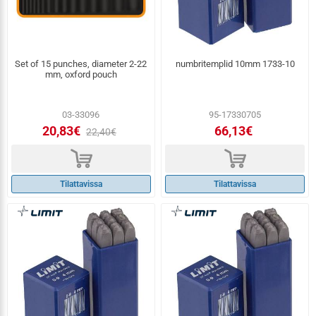
Set of 15 punches, diameter 2-22
numbritemplid 10mm 1733-10
mm, oxford pouch
03-33096
95-17330705
20,83€
66,13€
22,40€
d
d
Tilattavissa
Tilattavissa