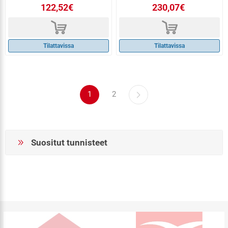
122,52€
230,07€
d
d
Tilattavissa
Tilattavissa
1
2
Suositut tunnisteet