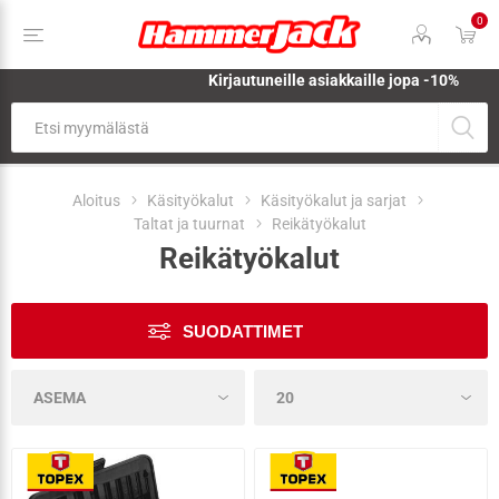
0
Kirjautuneille asiakkaille jopa
-10%
Aloitus
Käsityökalut
Käsityökalut ja sarjat
Taltat ja tuurnat
Reikätyökalut
Reikätyökalut
SUODATTIMET