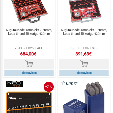
Auguraudade komplekt 2-60mm,
Auguraudade komplekt 3-50mm,
koos tihendi lõikuriga 420mm
koos tihendi lõikuriga 420mm
76-BO-JLB260PACC
76-BO-JLB350PACC
684,00€
391,63€
d
d
Tilattavissa
Tilattavissa
−7 %