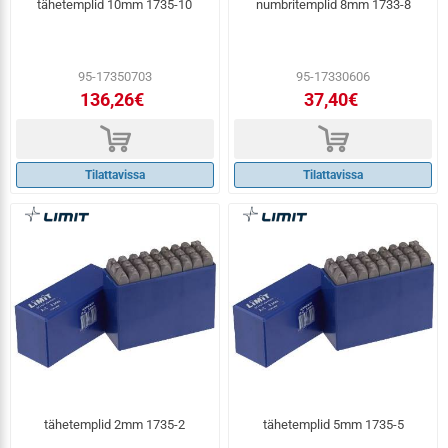
tähetemplid 10mm 1735-10
numbritemplid 8mm 1733-8
95-17350703
95-17330606
136,26€
37,40€
d
d
Tilattavissa
Tilattavissa
tähetemplid 2mm 1735-2
tähetemplid 5mm 1735-5