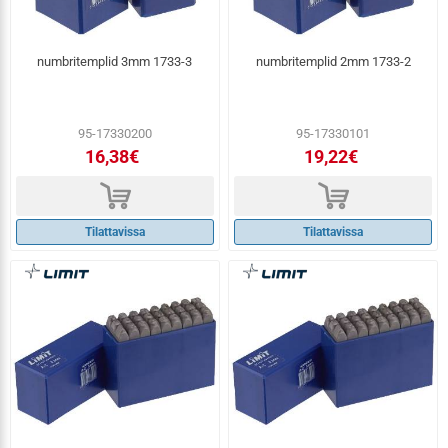
numbritemplid 3mm 1733-3
numbritemplid 2mm 1733-2
95-17330200
95-17330101
16,38€
19,22€
d
d
Tilattavissa
Tilattavissa