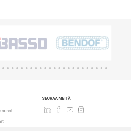
SEURAA MEITÄ
 kaupat
rt