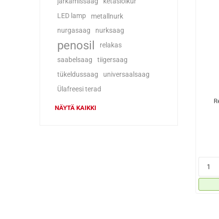
järkamissaag
ketaslõikur
LED lamp
metallnurk
nurgasaag
nurksaag
penosil
relakas
saabelsaag
tiigersaag
tükeldussaag
universaalsaag
Ülafreesi terad
R
NÄYTÄ KAIKKI