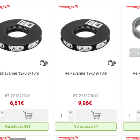
eikävanne 12x0,8/10m
Reikävanne 19x0,8/10m
Rei
67-221012010
67-221020010
6,61€
9,96€
d
d
i
i
i
h
h
h
Varastossa 481
Varastossa 84