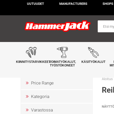
UUTUUDET
MANUFACTURERS
SHOPS
KIINNITYSTARVIKKEET
VOIMATYÖKALUT,
KÄSITYÖKALUT
TYÖSTÖKONEET
MI
Aloitus
Price Range
Rei
Kategoria
NÄYTT
Varastossa