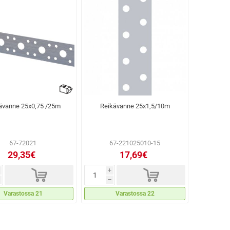
ävanne 25x0,75 /25m
Reikävanne 25x1,5/10m
67-72021
67-221025010-15
29,35€
17,69€
d
d
i
h
Varastossa 21
Varastossa 22