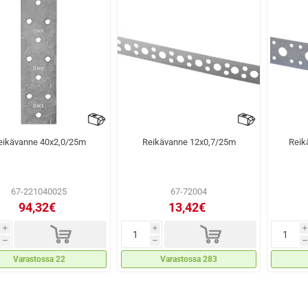
eikävanne 40x2,0/25m
Reikävanne 12x0,7/25m
Reik
67-221040025
67-72004
94,32€
13,42€
d
d
i
i
i
h
h
h
Varastossa 22
Varastossa 283