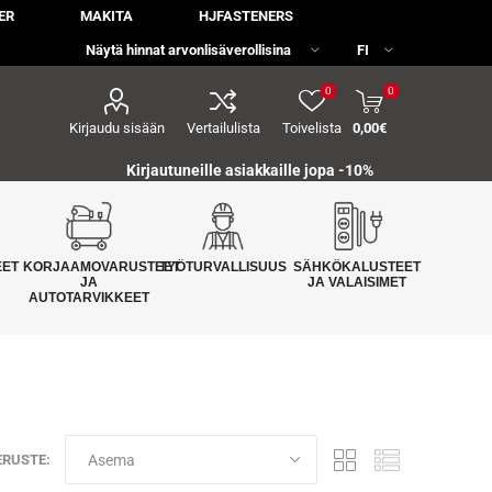
ER
MAKITA
HJFASTENERS
0
0
Kirjaudu sisään
Vertailulista
Toivelista
0,00€
Kirjautuneille asiakkaille jopa
-10%
EET
KORJAAMOVARUSTEET
TYÖTURVALLISUUS
SÄHKÖKALUSTEET
JA
JA VALAISIMET
AUTOTARVIKKEET
ERUSTE: