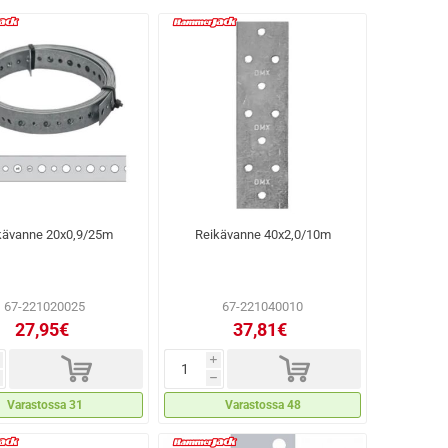
kävanne 20x0,9/25m
Reikävanne 40x2,0/10m
67-221020025
67-221040010
27,95€
37,81€
d
d
i
h
Varastossa 31
Varastossa 48