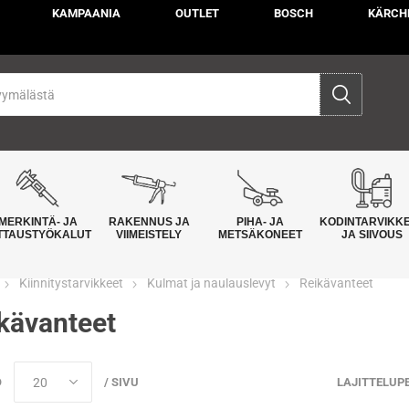
KAMPAANIA
OUTLET
BOSCH
KÄRCH
MERKINTÄ- JA
RAKENNUS JA
PIHA- JA
KODINTARVIKK
TTAUSTYÖKALUT
VIIMEISTELY
METSÄKONEET
JA SIIVOUS
Kiinnitystarvikkeet
Kulmat ja naulauslevyt
Reikävanteet
kävanteet
Ö
/ SIVU
LAJITTELUP