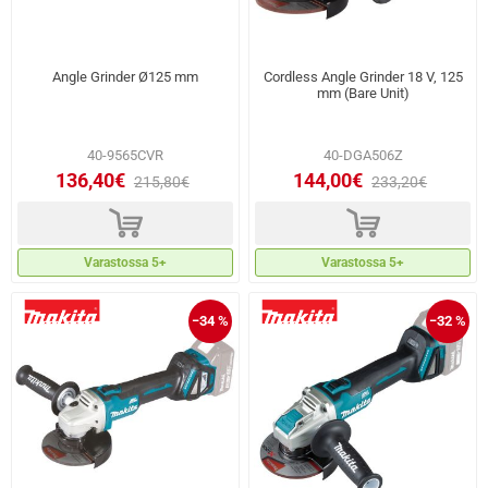
Angle Grinder Ø125 mm
Cordless Angle Grinder 18 V, 125
mm (Bare Unit)
40-9565CVR
40-DGA506Z
136,40€
144,00€
215,80€
233,20€
d
d
Varastossa 5+
Varastossa 5+
−34 %
−32 %