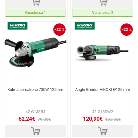
d
d
Varastossa 1
Varastossa 2
−22 %
−22 %
Kulmahiomakone 730W 125mm
Angle Grinder HiKOKI Ø125 mm
42-G13SR4
42-G13SW2
62,24€
120,90€
79,80€
155,00€
d
d