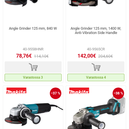
Angle Grinder 125 mm, 840 W
Angle Grinder 125 mm, 1400 W,
Anti‑Vibration Side Handle
40-9558HNR
40-9565CR
78,76€
142,00€
114,10€
204,60€
d
d
Varastossa 3
Varastossa 4
−37 %
−38 %