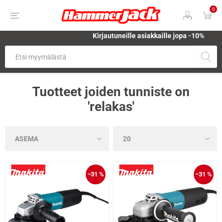
0
Kirjautuneille asiakkaille jopa
-10%
Tuotteet joiden tunniste on
'relakas'
−31 %
−31 %