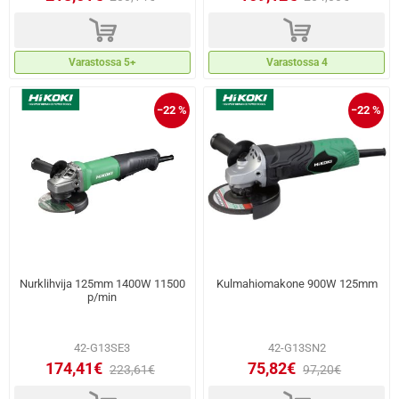
d
d
Varastossa 5+
Varastossa 4
−22 %
−22 %
Nurklihvija 125mm 1400W 11500
Kulmahiomakone 900W 125mm
p/min
42-G13SE3
42-G13SN2
174,41€
75,82€
223,61€
97,20€