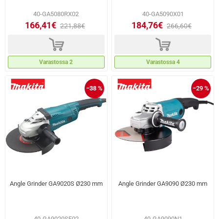
40-GA5080RX02
40-GA5090X01
166,41€
184,76€
221,88€
266,60€
d
d
Varastossa 2
Varastossa 4
−38 %
−29 %
Angle Grinder GA9020S Ø230 mm
Angle Grinder GA9090 Ø230 mm
40-GA9020SF02
40-GA9090N1