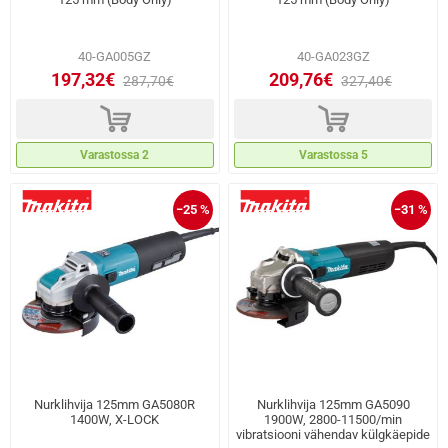
40-GA005GZ
40-GA023GZ
197,32€
209,76€
287,70€
327,40€
d
d
Varastossa 2
Varastossa 5
−25 %
−31 %
Nurklihvija 125mm GA5080R
Nurklihvija 125mm GA5090
1400W, X-LOCK
1900W, 2800-11500/min
vibratsiooni vähendav külgkäepide