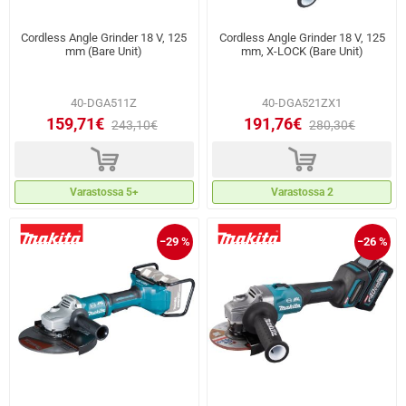
Cordless Angle Grinder 18 V, 125
Cordless Angle Grinder 18 V, 125
mm (Bare Unit)
mm, X‑LOCK (Bare Unit)
40-DGA511Z
40-DGA521ZX1
159,71€
191,76€
243,10€
280,30€
d
d
Varastossa 5+
Varastossa 2
−29 %
−26 %