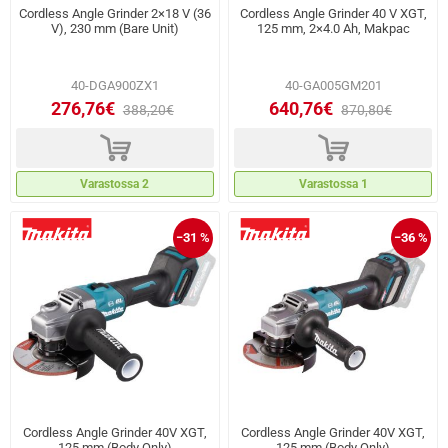
Cordless Angle Grinder 2×18 V (36
Cordless Angle Grinder 40 V XGT,
V), 230 mm (Bare Unit)
125 mm, 2×4.0 Ah, Makpac
40-DGA900ZX1
40-GA005GM201
276,76€
640,76€
388,20€
870,80€
d
d
Varastossa 2
Varastossa 1
−31 %
−36 %
Cordless Angle Grinder 40V XGT,
Cordless Angle Grinder 40V XGT,
125 mm (Body Only)
125 mm (Body Only)