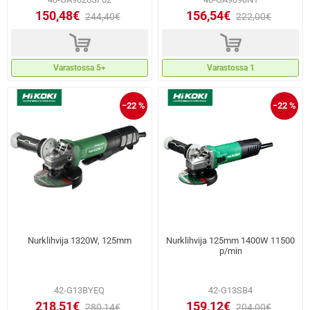
150,48€
156,54€
244,40€
222,00€
d
d
Varastossa 5+
Varastossa 1
−22 %
−22 %
Nurklihvija 1320W, 125mm
Nurklihvija 125mm 1400W 11500
p/min
42-G13BYEQ
42-G13SB4
218,51€
159,12€
280,14€
204,00€