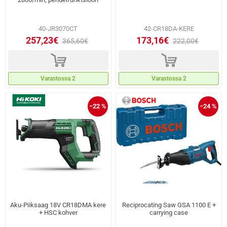
40-JR3070CT
42-CR18DA-KERE
257,23€
173,16€
365,60€
222,00€
d
d
Varastossa 2
Varastossa 2
−22 %
−24 %
Aku-Piiksaag 18V CR18DMA kere
Reciprocating Saw GSA 1100 E +
+ HSC kohver
carrying case