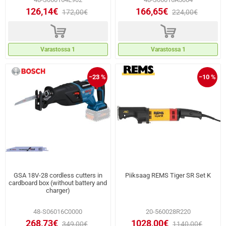
126,14€
166,65€
172,00€
224,00€
d
d
Varastossa 1
Varastossa 1
−23 %
−10 %
GSA 18V-28 cordless cutters in
Piiksaag REMS Tiger SR Set K
cardboard box (without battery and
charger)
48-S06016C0000
20-560028R220
268,73€
1028,00€
349,00€
1140,00€