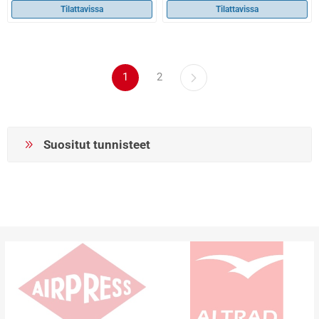
Tilattavissa
Tilattavissa
1
2
Suositut tunnisteet