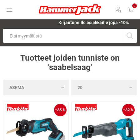
0
Kirjautuneille asiakkaille jopa
-10%
Tuotteet joiden tunniste on
'saabelsaag'
−35 %
−32 %