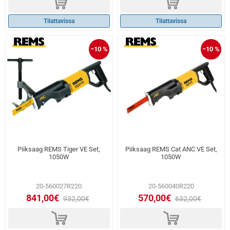
d
d
Tilattavissa
Tilattavissa
−10 %
−10 %
Piiksaag REMS Tiger VE Set,
Piiksaag REMS Cat ANC VE Set,
1050W
1050W
20-560027R220
20-560040R220
841,00€
570,00€
932,00€
632,00€
d
d