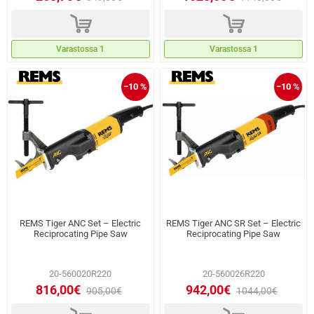
d
d
Varastossa 1
Varastossa 1
−10 %
−10 %
REMS Tiger ANC Set – Electric
REMS Tiger ANC SR Set – Electric
Reciprocating Pipe Saw
Reciprocating Pipe Saw
20-560020R220
20-560026R220
816,00€
942,00€
905,00€
1044,00€