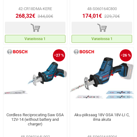
42-CR18DMA-KERE
48-S060164C800
268,32€
174,01€
344,00€
229,70€
d
d
Varastossa 1
Varastossa 1
−27 %
−26 %
Cordless Reciprocating Saw GSA
Aku-piiksaag 18V GSA 18V-LI C,
12V-14 (without battery and
ilma akuta
charger)
48-S060164L902
48-S06016A5004