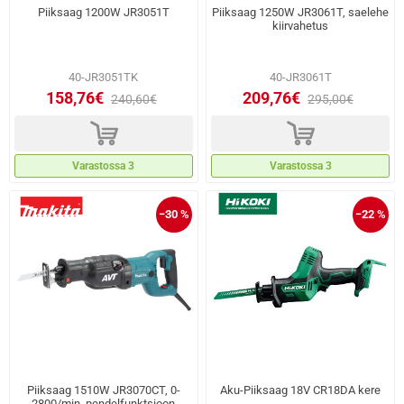
Piiksaag 1200W JR3051T
Piiksaag 1250W JR3061T, saelehe
kiirvahetus
40-JR3051TK
40-JR3061T
158,76€
209,76€
240,60€
295,00€
d
d
Varastossa 3
Varastossa 3
−30 %
−22 %
Piiksaag 1510W JR3070CT, 0-
Aku-Piiksaag 18V CR18DA kere
2800/min, pendelfunktsioon