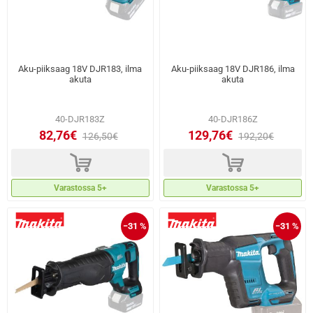
Aku-piiksaag 18V DJR183, ilma
Aku-piiksaag 18V DJR186, ilma
akuta
akuta
40-DJR183Z
40-DJR186Z
82,76€
129,76€
126,50€
192,20€
d
d
Varastossa 5+
Varastossa 5+
−31 %
−31 %