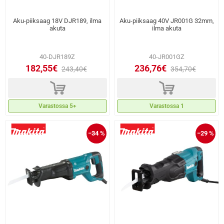
Aku-piiksaag 18V DJR189, ilma
Aku-piiksaag 40V JR001G 32mm,
akuta
ilma akuta
40-DJR189Z
40-JR001GZ
182,55€
236,76€
243,40€
354,70€
d
d
Varastossa 5+
Varastossa 1
−34 %
−29 %