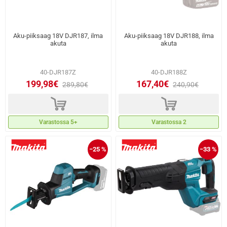
Aku-piiksaag 18V DJR187, ilma
Aku-piiksaag 18V DJR188, ilma
akuta
akuta
40-DJR187Z
40-DJR188Z
199,98€
167,40€
289,80€
240,90€
d
d
Varastossa 5+
Varastossa 2
−25 %
−33 %