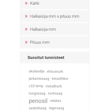
Kärki
Halkaisija mm x pituus mm
Halkaisija mm
Pituus mm
Suositut tunnisteet
akulaadija
ehitusnurk
järkamissaag
ketaslõikur
LED lamp
metallnurk
nurgasaag
nurksaag
penosil
relakas
saabelsaag
tiigersaag