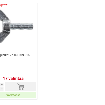
ipipultti Zn 8.8 DIN 316
17 valintaa
d
i
h
Varastossa