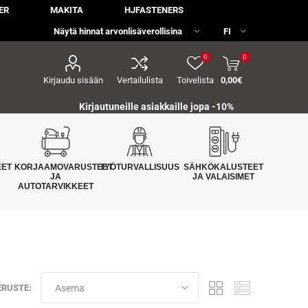
ER
MAKITA
HJFASTENERS
0
0
Kirjaudu sisään
Vertailulista
Toivelista
0,00€
Kirjautuneille asiakkaille jopa
-10%
EET
KORJAAMOVARUSTEET
TYÖTURVALLISUUS
SÄHKÖKALUSTEET
JA
JA VALAISIMET
AUTOTARVIKKEET
ERUSTE: