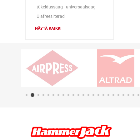
tükeldussaag
universaalsaag
Ülafreesi terad
NÄYTÄ KAIKKI