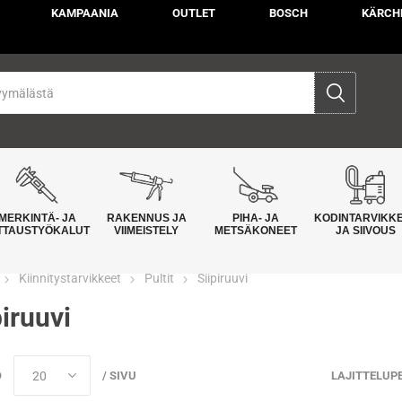
KAMPAANIA
OUTLET
BOSCH
KÄRCH
MERKINTÄ- JA
RAKENNUS JA
PIHA- JA
KODINTARVIKK
TTAUSTYÖKALUT
VIIMEISTELY
METSÄKONEET
JA SIIVOUS
Kiinnitystarvikkeet
Pultit
Siipiruuvi
piruuvi
Ö
/ SIVU
LAJITTELUP