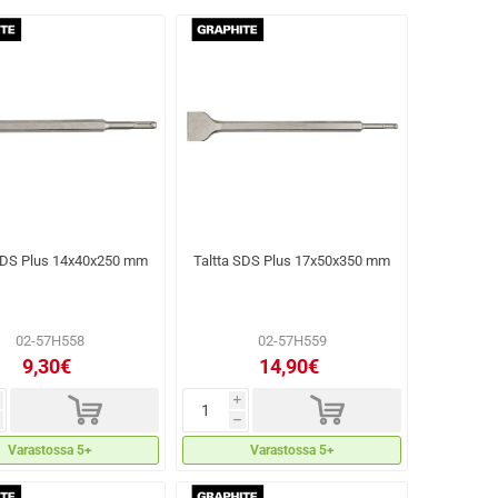
 SDS Plus 14x40x250 mm
Taltta SDS Plus 17x50x350 mm
02-57H558
02-57H559
9,30€
14,90€
d
d
i
h
Varastossa 5+
Varastossa 5+