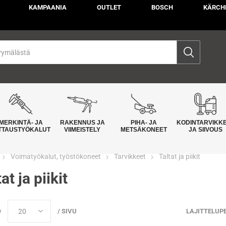
KAMPAANIA
OUTLET
BOSCH
KÄRCH
MERKINTÄ- JA
RAKENNUS JA
PIHA- JA
KODINTARVIKK
TTAUSTYÖKALUT
VIIMEISTELY
METSÄKONEET
JA SIIVOUS
Voimatyökalut, työstökoneet
Tarvikkeet
Taltat ja piikit
at ja piikit
Ö
/ SIVU
LAJITTELUP