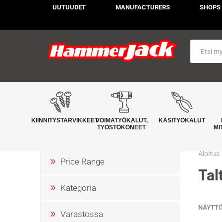
UUTUUDET
MANUFACTURERS
SHOPS
KIINNITYSTARVIKKEET
VOIMATYÖKALUT,
KÄSITYÖKALUT
TYÖSTÖKONEET
MI
Aloitus
Price Range
Talt
Kategoria
NÄYTT
Varastossa