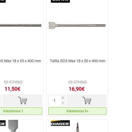
DS Max 18 x 25 x 400 mm
Taltta SDS Max 18 x 50 x 400 mm
02-57H562
02-57H563
11,50€
16,90€
d
d
i
h
Varastossa 1
Varastossa 5+