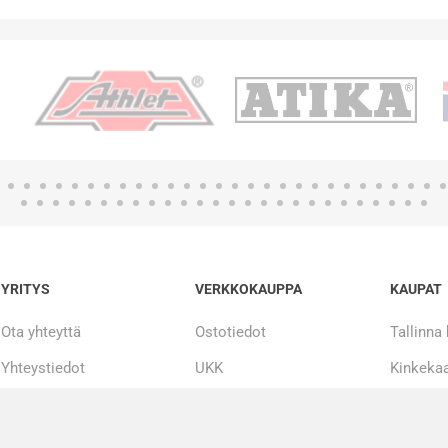
YRITYS
VERKKOKAUPPA
KAUPAT
Ota yhteyttä
Ostotiedot
Tallinna
Yhteystiedot
UKK
Kinkekaa
Tarinamme
Maksueriin
20 000 + tuotetta
Korjaus ja huolto