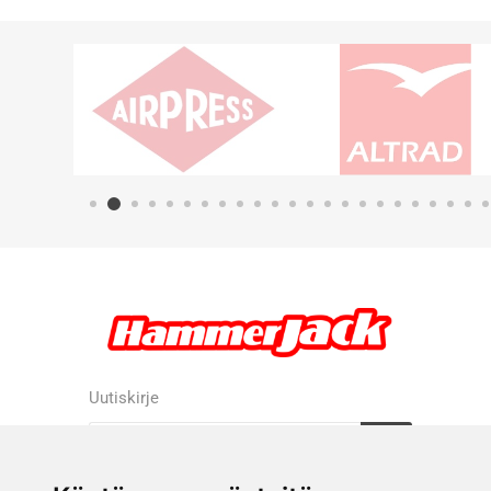
Uutiskirje
Tilaa
Tilauksen peruutus