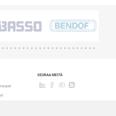
SEURAA MEITÄ
 kaupat
rt