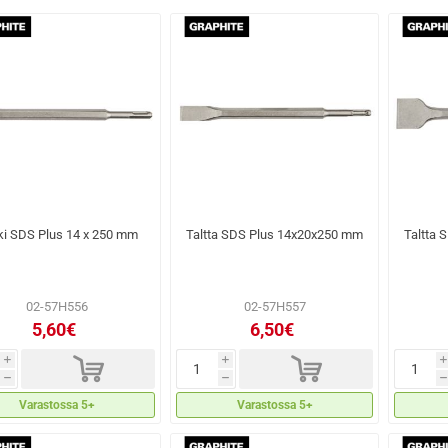
ki SDS Plus 14 x 250 mm
Taltta SDS Plus 14x20x250 mm
Taltta
02-57H556
02-57H557
5,60€
6,50€
d
d
i
i
i
h
h
h
Varastossa 5+
Varastossa 5+