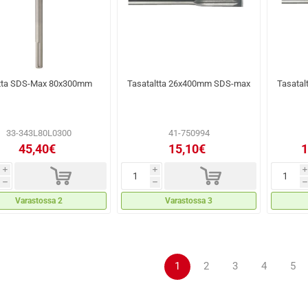
tta SDS-Max 80x300mm
Tasataltta 26x400mm SDS-max
Tasata
33-343L80L0300
41-750994
45,40€
15,10€
1
d
d
i
i
i
h
h
h
Varastossa 2
Varastossa 3
1
2
3
4
5