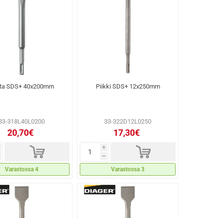
tta SDS+ 40x200mm
Piikki SDS+ 12x250mm
33-318L40L0200
33-322D12L0250
20,70€
17,30€
d
d
i
h
Varastossa 4
Varastossa 3