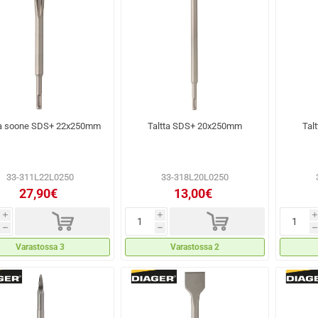
ta soone SDS+ 22x250mm
Taltta SDS+ 20x250mm
Tal
33-311L22L0250
33-318L20L0250
27,90€
13,00€
d
d
i
i
i
h
h
h
Varastossa 3
Varastossa 2