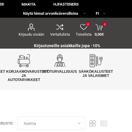
ER
MAKITA
HJFASTENERS
0
0
Kirjaudu sisään
Vertailulista
Toivelista
0,00€
Kirjautuneille asiakkaille jopa
-10%
EET
KORJAAMOVARUSTEET
TYÖTURVALLISUUS
SÄHKÖKALUSTEET
JA
JA VALAISIMET
AUTOTARVIKKEET
ERUSTE: