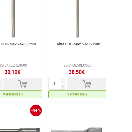
ta SDS-Max 24x600mm
Taltta SDS-Max 50x360mm
33-343L24L0600
33-343L50L0360
30,10€
38,50€
d
d
i
h
Varastossa 3
Varastossa 2
−54 %