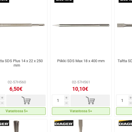
tta SDS Plus 14 x 22 x 250
Piikki SDS Max 18 x 400 mm
Taltta S
mm
02-57H560
02-57H561
6,50€
10,10€
d
d
i
i
i
h
h
h
Varastossa 5+
Varastossa 5+