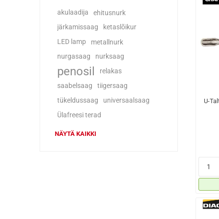
akulaadija
ehitusnurk
järkamissaag
ketaslõikur
LED lamp
metallnurk
nurgasaag
nurksaag
penosil
relakas
saabelsaag
tiigersaag
tükeldussaag
universaalsaag
U-Tal
Ülafreesi terad
NÄYTÄ KAIKKI