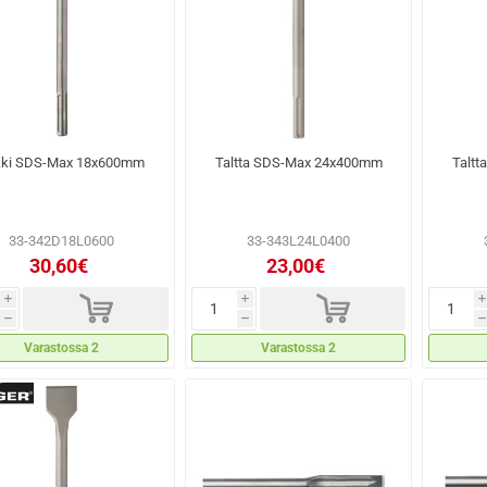
ikki SDS-Max 18x600mm
Taltta SDS-Max 24x400mm
Talt
33-342D18L0600
33-343L24L0400
30,60€
23,00€
d
d
i
i
i
h
h
h
Varastossa 2
Varastossa 2