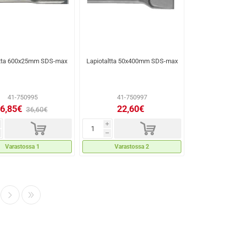
ltta 600x25mm SDS-max
Lapiotaltta 50x400mm SDS-max
41-750995
41-750997
6,85€
22,60€
36,60€
d
d
i
h
Varastossa 1
Varastossa 2