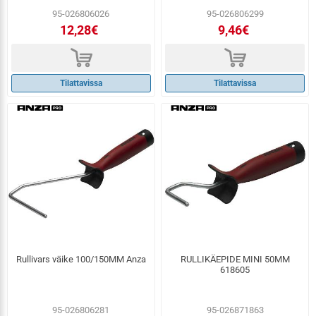
95-026806026
95-026806299
12,28€
9,46€
d
d
Tilattavissa
Tilattavissa
Rullivars väike 100/150MM Anza
RULLIKÄEPIDE MINI 50MM
618605
95-026806281
95-026871863