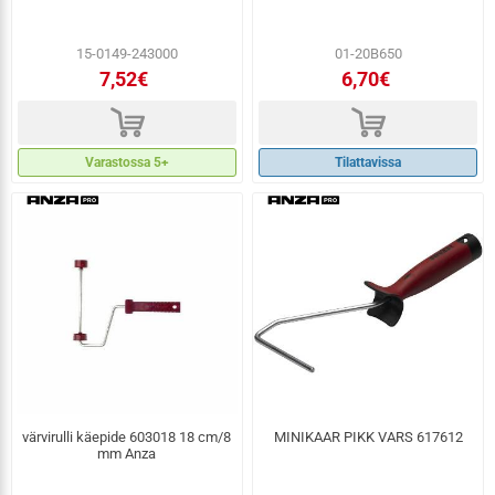
15-0149-243000
01-20B650
7,52€
6,70€
d
d
Varastossa 5+
Tilattavissa
värvirulli käepide 603018 18 cm/8
MINIKAAR PIKK VARS 617612
mm Anza