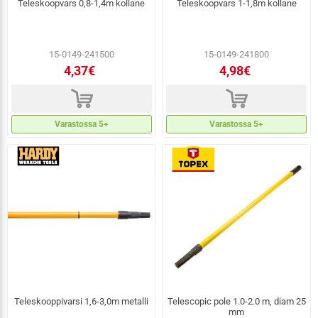
Teleskoopvars 0,8-1,4m kollane
Teleskoopvars 1-1,8m kollane
15-0149-241500
15-0149-241800
4,37€
4,98€
d
d
Varastossa 5+
Varastossa 5+
Teleskooppivarsi 1,6-3,0m metalli
Telescopic pole 1.0-2.0 m, diam 25
mm