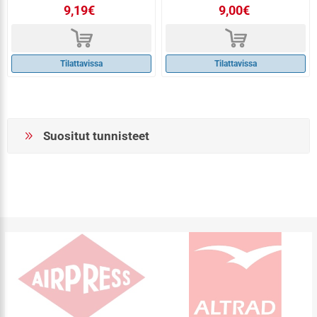
9,19€
9,00€
d
d
Tilattavissa
Tilattavissa
Suositut tunnisteet