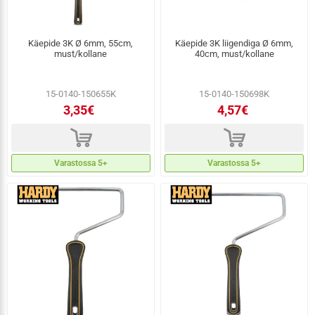
Käepide 3K Ø 6mm, 55cm,
Käepide 3K liigendiga Ø 6mm,
must/kollane
40cm, must/kollane
15-0140-150655K
15-0140-150698K
3,35€
4,57€
d
d
Varastossa 5+
Varastossa 5+