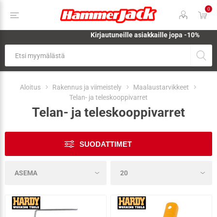
0
Kirjautuneille asiakkaille jopa
-10%
Aloitus
Rakennus ja viimeistely
Maalaustarvikkeet
Telan- ja teleskooppivarret
Telan- ja teleskooppivarret
SUODATTIMET