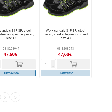
sandals S1P SR, steel
Work sandals S1P SR, steel
teel anti-piercing insert,
toecap, steel anti-piercing insert,
size 47
size 43
03-8208947
03-8208943
47,60€
47,60€
d
d
i
h
Tilattavissa
Tilattavissa