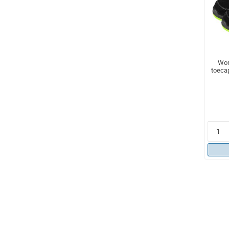
Wor
toecap