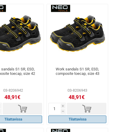
 sandals S1 SR, ESD,
Work sandals S1 SR, ESD,
osite toecap, size 42
composite toecap, size 43
03-8206942
03-8206943
48,91€
48,91€
d
d
i
h
Tilattavissa
Tilattavissa