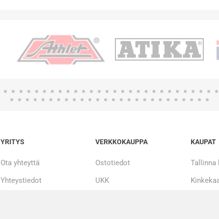
YRITYS
VERKKOKAUPPA
KAUPAT
Ota yhteyttä
Ostotiedot
Tallinna
Yhteystiedot
UKK
Kinkekaa
Tarinamme
Maksueriin
20 000 + tuotetta
Korjaus ja huolto