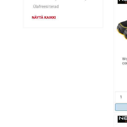
Ülafreesi terad
NÄYTÄ KAIKKI
Wo
co