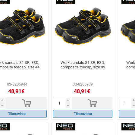
rk sandals S1 SR, ESD,
Work sandals S1 SR, ESD,
Work
mposite toecap, size 44
composite toecap, size 39
comp
03-8206944
03-8206939
48,91€
48,91€
d
d
i
i
i
h
h
h
Tilattavissa
Tilattavissa