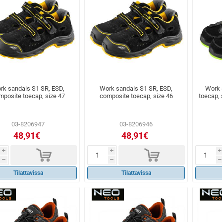
rk sandals S1 SR, ESD,
Work sandals S1 SR, ESD,
Work 
mposite toecap, size 47
composite toecap, size 46
toecap, s
03-8206947
03-8206946
48,91€
48,91€
d
d
i
i
i
h
h
h
Tilattavissa
Tilattavissa