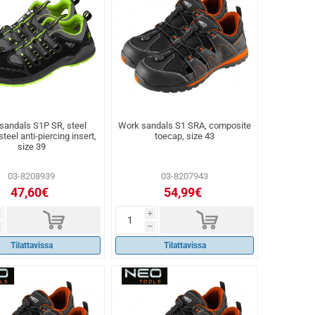
sandals S1P SR, steel
Work sandals S1 SRA, composite
teel anti-piercing insert,
toecap, size 43
size 39
03-8208939
03-8207943
47,60€
54,99€
d
d
i
h
Tilattavissa
Tilattavissa