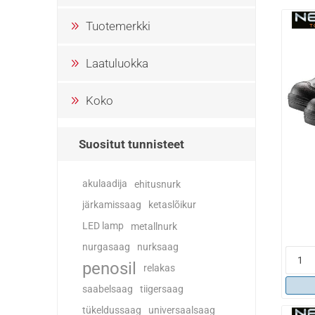
Tuotemerkki
Laatuluokka
Koko
Suositut tunnisteet
akulaadija
ehitusnurk
järkamissaag
ketaslõikur
LED lamp
metallnurk
nurgasaag
nurksaag
penosil
relakas
saabelsaag
tiigersaag
tükeldussaag
universaalsaag