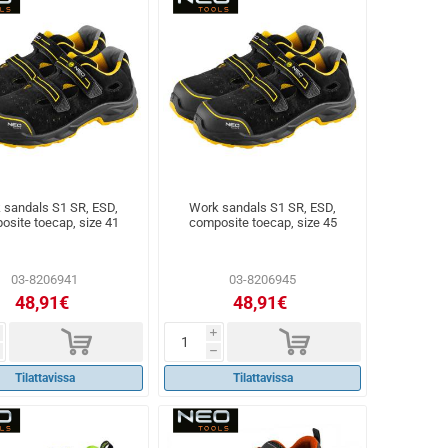
 sandals S1 SR, ESD,
Work sandals S1 SR, ESD,
osite toecap, size 41
composite toecap, size 45
03-8206941
03-8206945
48,91€
48,91€
d
d
i
h
Tilattavissa
Tilattavissa