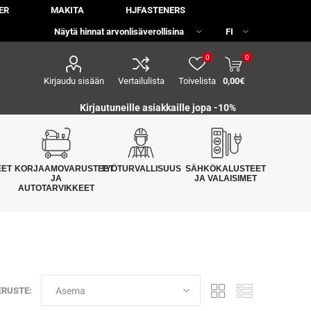
ER
MAKITA
HJFASTENERS
0
0
Kirjaudu sisään
Vertailulista
Toivelista
0,00€
Kirjautuneille asiakkaille jopa
-10%
EET
KORJAAMOVARUSTEET
TYÖTURVALLISUUS
SÄHKÖKALUSTEET
JA
JA VALAISIMET
AUTOTARVIKKEET
ERUSTE: