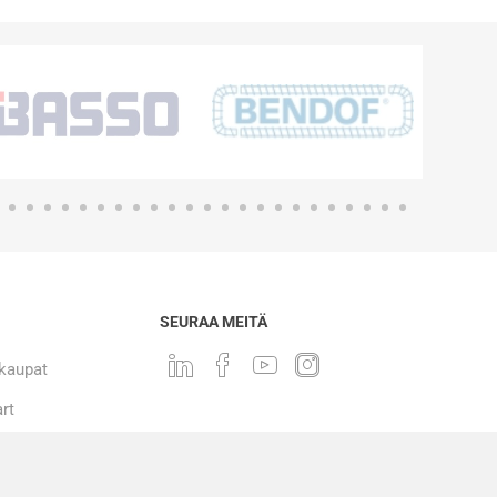
SEURAA MEITÄ
 kaupat
rt