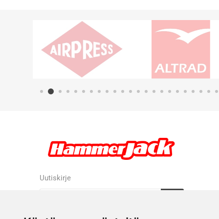
Uutiskirje
Tilaa
Tilauksen peruutus