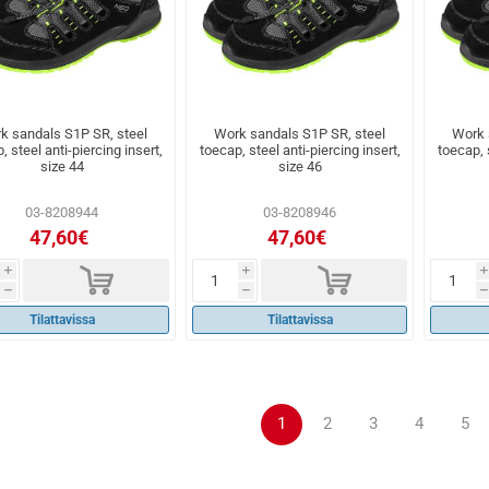
k sandals S1P SR, steel
Work sandals S1P SR, steel
Work 
, steel anti-piercing insert,
toecap, steel anti-piercing insert,
toecap, s
size 44
size 46
03-8208944
03-8208946
47,60€
47,60€
d
d
i
i
i
h
h
h
Tilattavissa
Tilattavissa
1
2
3
4
5