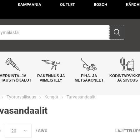
KAMPAANIA
OUTLET
BOSCH
KÄRCH
MERKINTÄ- JA
RAKENNUS JA
PIHA- JA
KODINTARVIKK
TTAUSTYÖKALUT
VIIMEISTELY
METSÄKONEET
JA SIIVOUS
Työturvallisuus
Kengät
Turvasandaalit
vasandaalit
Ö
/ SIVU
LAJITTELUP