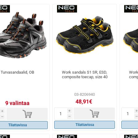
Turvasandaalid, OB
Work sandals S1 SR, ESD,
Work
composite toecap, size 40
comp
03-8206940
48,91€
9 valintaa
d
d
i
i
i
h
h
h
Tilattavissa
Tilattavissa