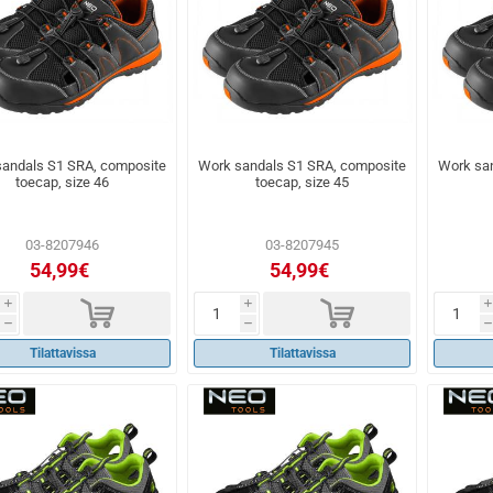
andals S1 SRA, composite
Work sandals S1 SRA, composite
Work sa
toecap, size 46
toecap, size 45
03-8207946
03-8207945
54,99€
54,99€
d
d
i
i
i
h
h
h
Tilattavissa
Tilattavissa