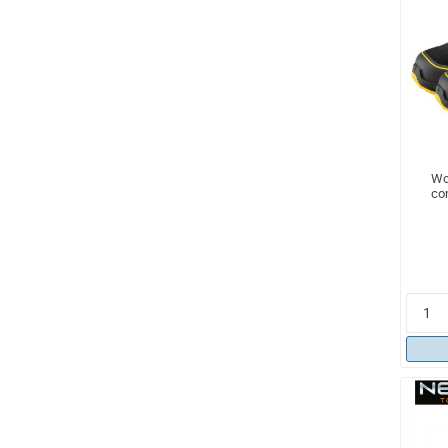
Wo
co