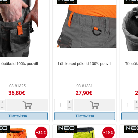
ööpüksid 100% puuvill
Lühikesed püksid 100% puuvill
Tööpüks
03-81325
03-81331
36,80€
27,90€
2
d
d
i
i
i
h
h
h
Tilattavissa
Tilattavissa
−32 %
−49 %