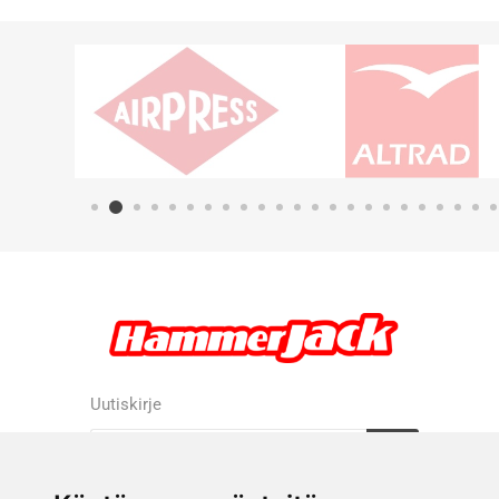
Uutiskirje
Tilaa
Tilauksen peruutus