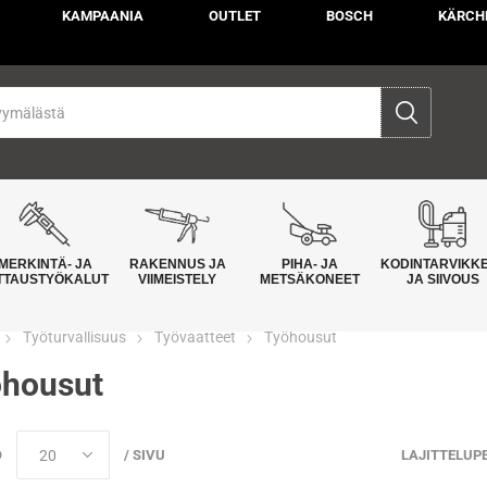
KAMPAANIA
OUTLET
BOSCH
KÄRCH
MERKINTÄ- JA
RAKENNUS JA
PIHA- JA
KODINTARVIKK
TTAUSTYÖKALUT
VIIMEISTELY
METSÄKONEET
JA SIIVOUS
Työturvallisuus
Työvaatteet
Työhousut
housut
Ö
/ SIVU
LAJITTELUP