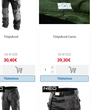
Tööpüksid
Tööpüksid Camo
03-81220
03-81222
30,40€
39,30€
d
d
i
h
Tilattavissa
Tilattavissa