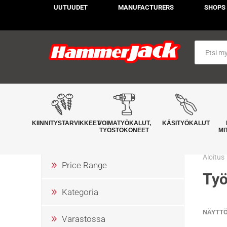
UUTUUDET
MANUFACTURERS
SHOPS
KIINNITYSTARVIKKEET
VOIMATYÖKALUT,
KÄSITYÖKALUT
TYÖSTÖKONEET
MI
Aloitus
Price Range
Työ
Kategoria
NÄYTT
Varastossa