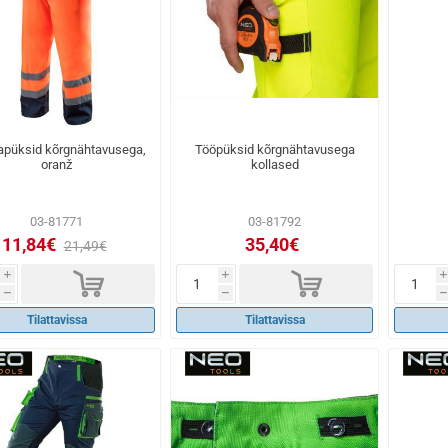
püksid kõrgnähtavusega,
Tööpüksid kõrgnähtavusega
oranž
kollased
03-81771
03-81792
11,84€
35,40€
21,49€
d
d
i
i
i
h
h
h
Tilattavissa
Tilattavissa