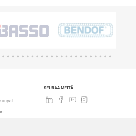
SEURAA MEITÄ
 kaupat
rt