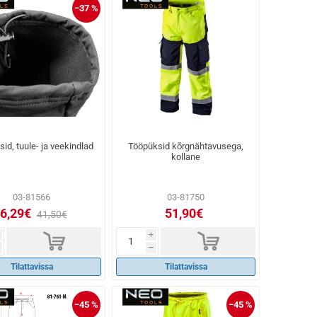
−37 %
id, tuule- ja veekindlad
Tööpüksid kõrgnähtavusega,
kollane
03-81566
03-81750
6,29€
51,90€
41,50€
d
d
i
h
Tilattavissa
Tilattavissa
−45 %
−45 %