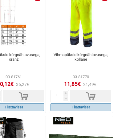
üksid kõrgnähtavusega,
Vihmapüksid kõrgnähtavusega,
oranž
kollane
03-81761
03-81770
0,12€
11,85€
36,27€
21,49€
d
d
i
h
Tilattavissa
Tilattavissa