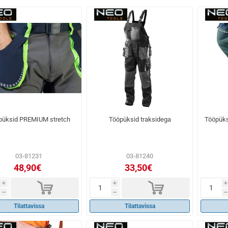
püksid PREMIUM stretch
Tööpüksid traksidega
Tööpüks
03-81231
03-81240
48,90€
33,50€
d
d
i
i
i
h
h
h
Tilattavissa
Tilattavissa