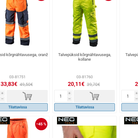
sid kõrgnähtavusega, oranž
Talvepüksid kõrgnähtavusega,
Talvep
kollane
03-81751
03-81760
33,83€
20,11€
2
49,50€
39,70€
d
d
i
i
i
h
h
h
Tilattavissa
Tilattavissa
−45 %