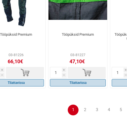
Tööpüksid Premium
Tööpüksid Premium
Tööpüks
03-81226
03-81227
66,10€
47,10€
d
d
i
i
i
h
h
h
Tilattavissa
Tilattavissa
1
2
3
4
5