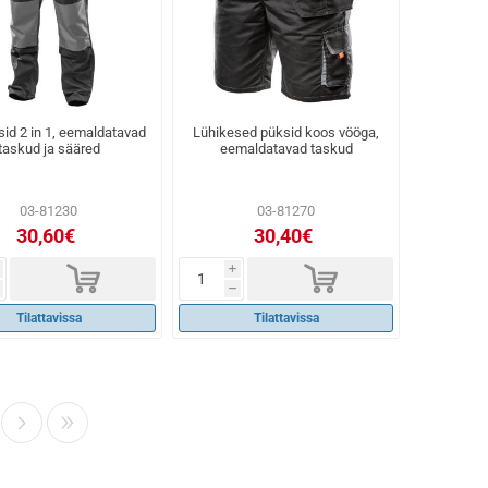
id 2 in 1, eemaldatavad
Lühikesed püksid koos vööga,
taskud ja sääred
eemaldatavad taskud
03-81230
03-81270
30,60€
30,40€
d
d
i
h
Tilattavissa
Tilattavissa