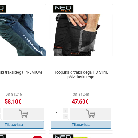
id traksidega PREMIUM
Tööpüksid traksidega HD Slim,
põlvetaskutega
03-81246
03-81248
58,10€
47,60€
d
d
i
h
Tilattavissa
Tilattavissa