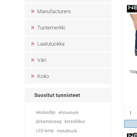
Manufacturers
Tuotemerkki
Laatuluokka
Väri
Töö
Koko
Suositut tunnisteet
akulaadija
ehitusnurk
järkamissaag
ketaslõikur
LED lamp
metallnurk