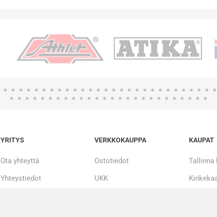
YRITYS
VERKKOKAUPPA
KAUPAT
Ota yhteyttä
Ostotiedot
Tallinna
Yhteystiedot
UKK
Kinkekaa
Tarinamme
Maksueriin
20 000 + tuotetta
Korjaus ja huolto