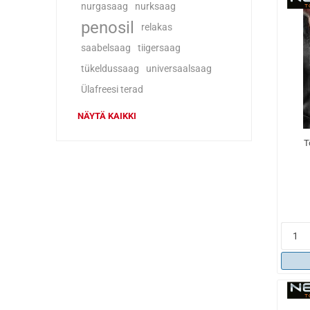
nurgasaag
nurksaag
penosil
relakas
saabelsaag
tiigersaag
tükeldussaag
universaalsaag
Ülafreesi terad
NÄYTÄ KAIKKI
T