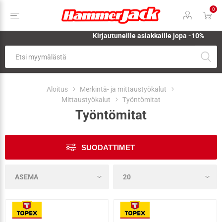
0
Kirjautuneille asiakkaille jopa
-10%
Aloitus
Merkintä- ja mittaustyökalut
Mittaustyökalut
Työntömitat
Työntömitat
SUODATTIMET