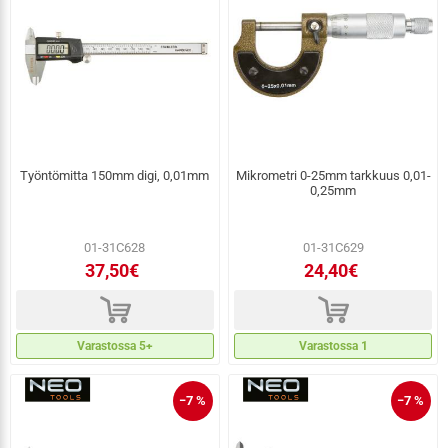
Työntömitta 150mm digi, 0,01mm
Mikrometri 0-25mm tarkkuus 0,01-
0,25mm
01-31C628
01-31C629
37,50€
24,40€
d
d
Varastossa 5+
Varastossa 1
−7 %
−7 %