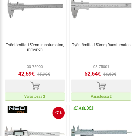
Työntömitta 150mm ruostumaton,
Työntömitta 150mm,Ruostumaton
mm/inch
03-75000
03-75001
42,69€
52,64€
45,90€
56,60€
d
d
Varastossa 2
Varastossa 2
−7 %