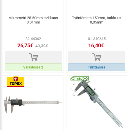
Mikrometri 25-50mm tarkkuus
Työntömitta 150mm, tarkkuus
0,01mm
0,05mm
32-44062
01-31C615
26,75€
16,40€
49,39€
d
d
Varastossa 2
Tilattavissa