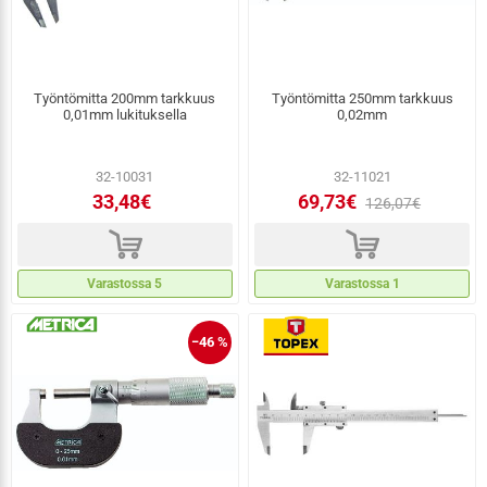
Työntömitta 200mm tarkkuus
Työntömitta 250mm tarkkuus
0,01mm lukituksella
0,02mm
32-10031
32-11021
33,48€
69,73€
126,07€
d
d
Varastossa 5
Varastossa 1
−46 %