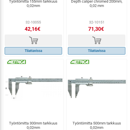
Työntömitta 155mm tarkkuus
Depth caliper chromed 200mm,
0,02mm
0,02 mm
32-10055
32-10151
42,16€
71,30€
d
d
Tilattavissa
Tilattavissa
Työntömitta 300mm tarkkuus
Työntömitta 500mm tarkkuus
0,02mm
0,02mm