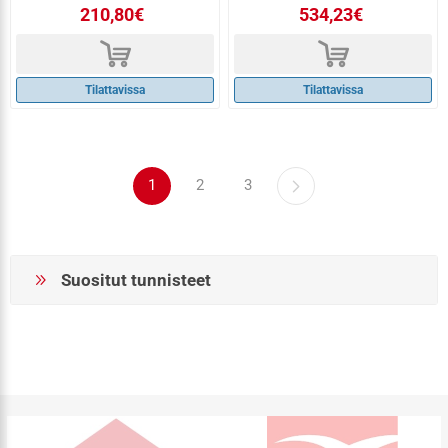
210,80€
534,23€
d
d
Tilattavissa
Tilattavissa
1
2
3
Suositut tunnisteet