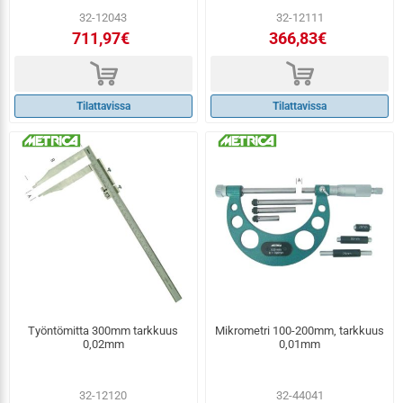
32-12043
32-12111
711,97€
366,83€
d
d
Tilattavissa
Tilattavissa
Työntömitta 300mm tarkkuus
Mikrometri 100-200mm, tarkkuus
0,02mm
0,01mm
32-12120
32-44041