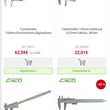
Työntömitta
Työntömitta 150mm tarkkuus
150mm,Ruostumaton,digitaalinen
0,02mm lukitus, blister
03-75011
32-00038
62,59€
22,01€
67,30€
d
d
Varastossa 1
Varastossa 5+
−45 %