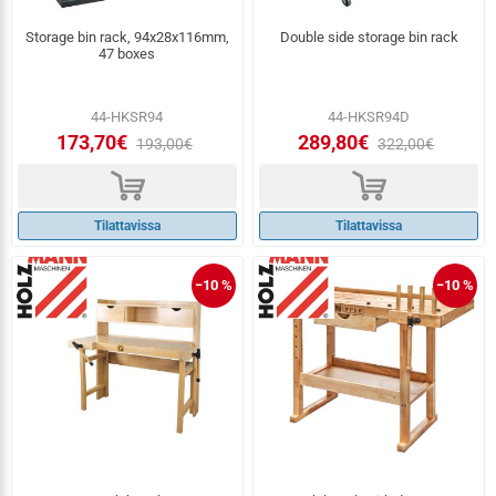
Storage bin rack, 94x28x116mm,
Double side storage bin rack
47 boxes
44-HKSR94
44-HKSR94D
173,70€
289,80€
193,00€
322,00€
d
d
Tilattavissa
Tilattavissa
−10 %
−10 %