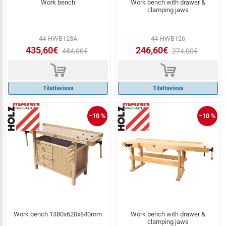
Work bench
Work bench with drawer &
clamping jaws
44-HWB123A
44-HWB126
435,60€
246,60€
484,00€
274,00€
d
d
Tilattavissa
Tilattavissa
−10 %
−10 %
Work bench 1380x620x840mm
Work bench with drawer &
clamping jaws