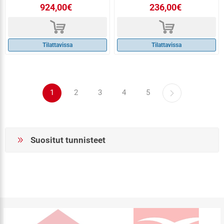
924,00€
236,00€
d
d
Tilattavissa
Tilattavissa
1
2
3
4
5
Suositut tunnisteet