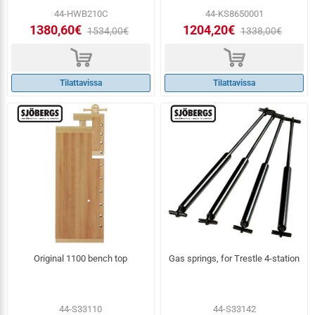
44-HWB210C
44-KS8650001
1380,60€
1204,20€
1534,00€
1338,00€
d
d
Tilattavissa
Tilattavissa
Original 1100 bench top
Gas springs, for Trestle 4-station
44-S33110
44-S33142