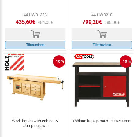
44-HWB138C
44-HWB210
435,60€
799,20€
484,00€
888,00€
d
d
Tilattavissa
Tilattavissa
−10 %
−10 %
Work bench with cabinet &
Töölaud kapiga 840x1200x600mm
clamping jaws