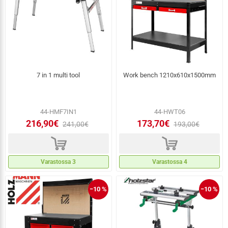
7 in 1 multi tool
Work bench 1210x610x1500mm
44-HMF7IN1
44-HWT06
216,90€
173,70€
241,00€
193,00€
d
d
Varastossa 3
Varastossa 4
−10 %
−10 %