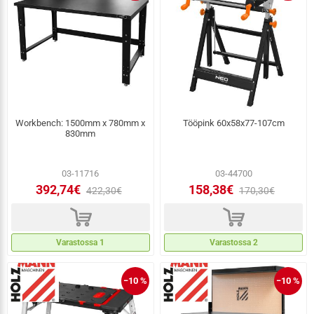
Workbench: 1500mm x 780mm x
Tööpink 60x58x77-107cm
830mm
03-11716
03-44700
392,74€
158,38€
422,30€
170,30€
d
d
Varastossa 1
Varastossa 2
−10 %
−10 %