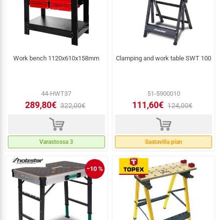
Work bench 1120x610x158mm
Clamping and work table SWT 100
44-HWT37
51-5900010
289,80€
111,60€
322,00€
124,00€
d
d
Varastossa 3
Saatavilla pian
−10 %