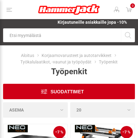
0
Kirjautuneille asiakkaille jopa
-10%
Aloitus
Korjaamovarusteet ja autotarvikkeet
Työkalulaatikot, -vaunut ja työpöydät
Työpenkit
Työpenkit
SUODATTIMET
−7 %
−7 %