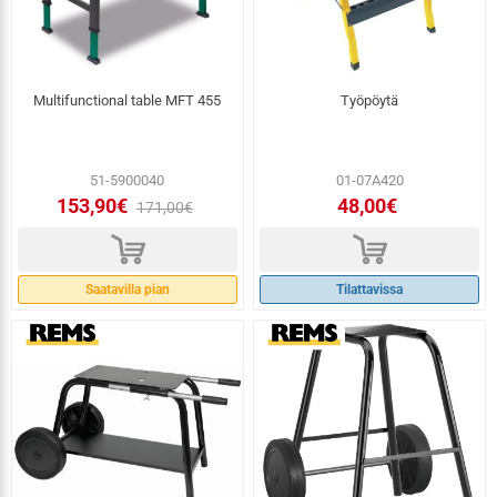
Multifunctional table MFT 455
Työpöytä
51-5900040
01-07A420
153,90€
48,00€
171,00€
d
d
Saatavilla pian
Tilattavissa