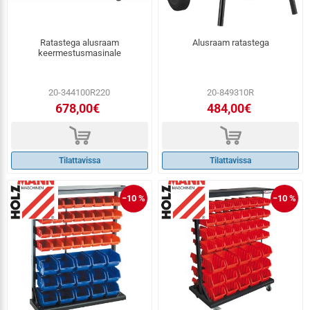
Ratastega alusraam
Alusraam ratastega
keermestusmasinale
20-344100R220
20-849310R
678,00€
484,00€
d
d
Tilattavissa
Tilattavissa
−10 %
−10 %