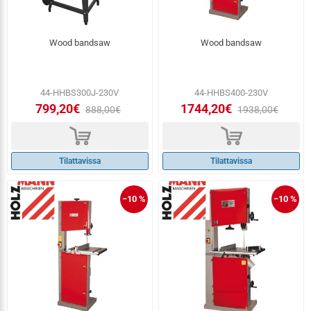
Wood bandsaw
Wood bandsaw
44-HHBS300J-230V
44-HHBS400-230V
799,20€
1744,20€
888,00€
1938,00€
d
d
Tilattavissa
Tilattavissa
−10 %
−10 %