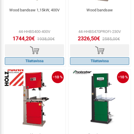
Wood bandsaw 1,15kW, 400V
Wood bandsaw
44-HHBS400-400V
44-HHBS470PROFI-230V
1744,20€
2326,50€
1938,00€
2585,00€
d
d
Tilattavissa
Tilattavissa
−10 %
−10 %