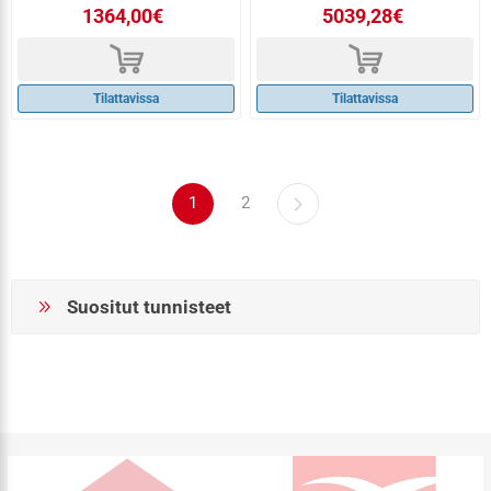
1364,00€
5039,28€
d
d
Tilattavissa
Tilattavissa
1
2
Suositut tunnisteet