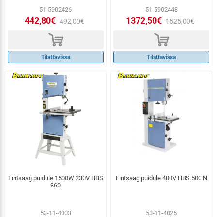
51-5902426
51-5902443
442,80€
1372,50€
492,00€
1525,00€
d
d
Tilattavissa
Tilattavissa
Lintsaag puidule 1500W 230V HBS
Lintsaag puidule 400V HBS 500 N
360
53-11-4003
53-11-4025