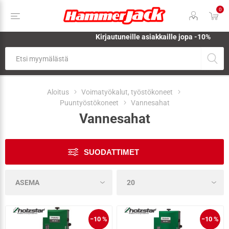
0
Kirjautuneille asiakkaille jopa
-10%
Aloitus
Voimatyökalut, työstökoneet
Puuntyöstökoneet
Vannesahat
Vannesahat
SUODATTIMET
−10 %
−10 %