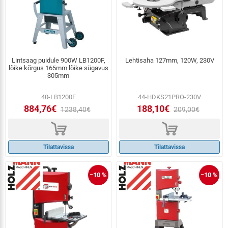
Lintsaag puidule 900W LB1200F,
Lehtisaha 127mm, 120W, 230V
lõike kõrgus 165mm lõike sügavus
305mm
40-LB1200F
44-HDKS21PRO-230V
884,76€
188,10€
1238,40€
209,00€
d
d
Tilattavissa
Tilattavissa
−10 %
−10 %