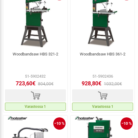
Woodbandsaw HBS 321-2
Woodbandsaw HBS 361-2
51-5902432
51-5902436
723,60€
928,80€
804,00€
1032,00€
d
d
Varastossa 1
Varastossa 1
−10 %
−10 %