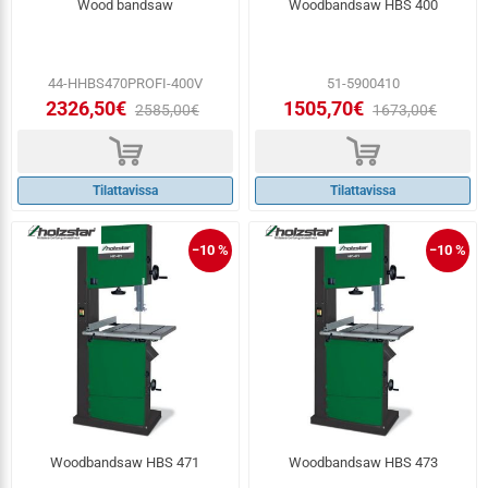
Wood bandsaw
Woodbandsaw HBS 400
44-HHBS470PROFI-400V
51-5900410
2326,50€
1505,70€
2585,00€
1673,00€
d
d
Tilattavissa
Tilattavissa
−10 %
−10 %
Woodbandsaw HBS 471
Woodbandsaw HBS 473