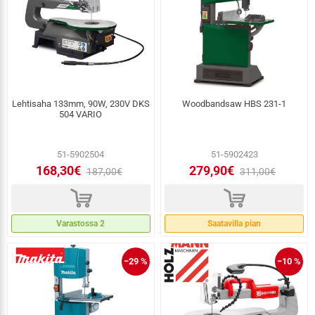
Lehtisaha 133mm, 90W, 230V DKS
Woodbandsaw HBS 231-1
504 VARIO
51-5902504
51-5902423
168,30€
279,90€
187,00€
311,00€
d
d
Varastossa 2
Saatavilla pian
−29 %
−10 %