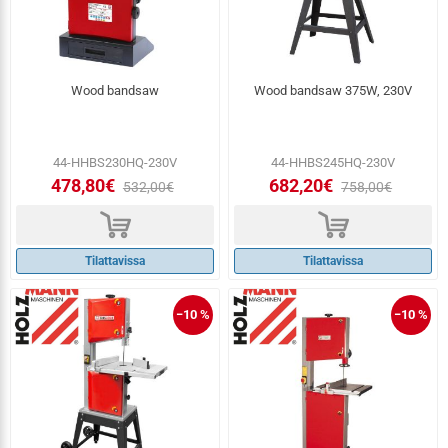
Wood bandsaw
Wood bandsaw 375W, 230V
44-HHBS230HQ-230V
44-HHBS245HQ-230V
478,80€
682,20€
532,00€
758,00€
d
d
Tilattavissa
Tilattavissa
−10 %
−10 %