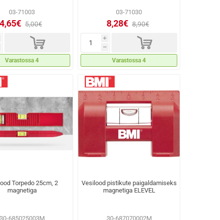
03-71003
03-71030
4,65€
8,28€
5,00€
8,90€
d
d
i
h
Varastossa 4
Varastossa 4
lood Torpedo 25cm, 2
Vesilood pistikute paigaldamiseks
magnetiga
magnetiga ELEVEL
30-685025003M
30-687070002M