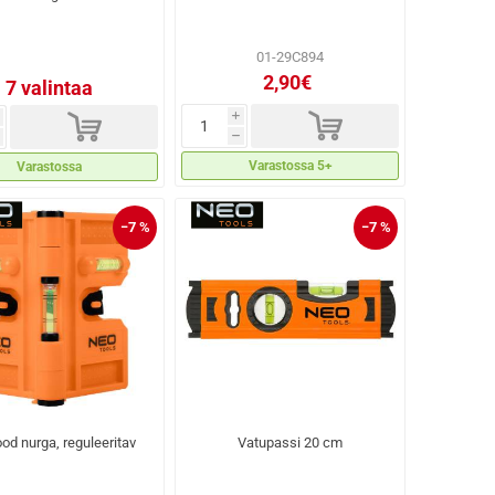
01-29C894
2,90€
7 valintaa
d
d
i
h
Varastossa 5+
Varastossa
−7 %
−7 %
ood nurga, reguleeritav
Vatupassi 20 cm