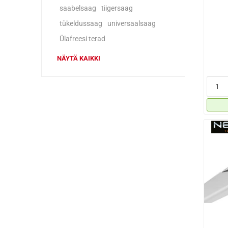
saabelsaag
tiigersaag
tükeldussaag
universaalsaag
Ülafreesi terad
NÄYTÄ KAIKKI