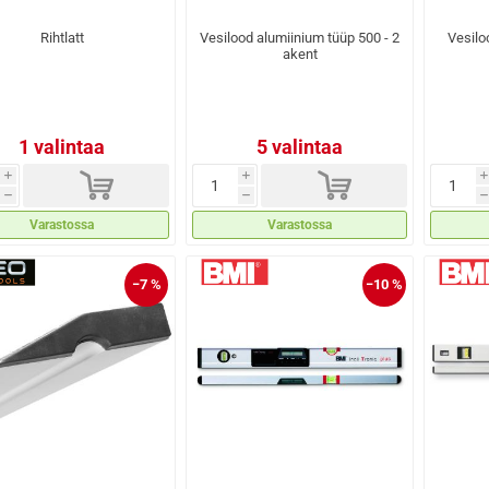
Rihtlatt
Vesilood alumiinium tüüp 500 - 2
Vesilo
akent
1 valintaa
5 valintaa
d
d
i
i
i
h
h
h
Varastossa
Varastossa
−7 %
−10 %