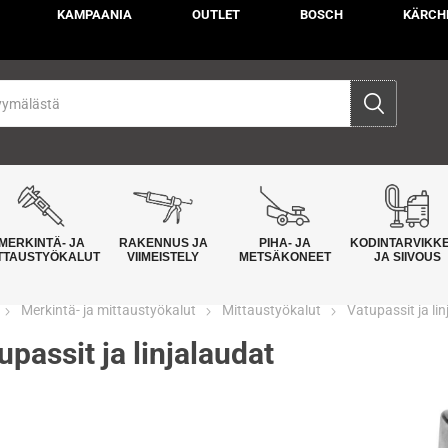
KAMPAANIA
OUTLET
BOSCH
KÄRCH
MERKINTÄ- JA
RAKENNUS JA
PIHA- JA
KODINTARVIKK
TTAUSTYÖKALUT
VIIMEISTELY
METSÄKONEET
JA SIIVOUS
Merkintä- ja mittaustyökalut
Mittaustyökalut
Vatupassit ja li
upassit ja linjalaudat