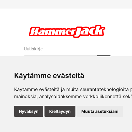
Uutiskirje
Tilaa
Tilauksen peruutus
Käytämme evästeitä
Käytämme evästeitä ja muita seurantateknologioita 
mainoksia, analysoidaksemme verkkoliikennettä sek
Hyväksyn
Kieltäydyn
Muuta asetuksiani
Update
cookies
preferences