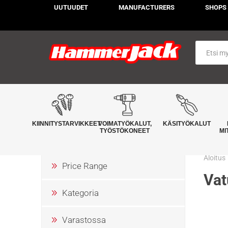
UUTUUDET
MANUFACTURERS
SHOPS
KIINNITYSTARVIKKEET
VOIMATYÖKALUT,
KÄSITYÖKALUT
TYÖSTÖKONEET
MI
Aloitus
Price Range
Vat
Kategoria
Varastossa