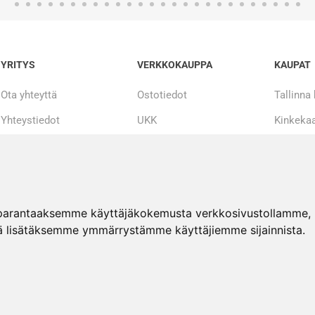
YRITYS
VERKKOKAUPPA
KAUPAT
Ota yhteyttä
Ostotiedot
Tallinna
Yhteystiedot
UKK
Kinkekaa
Tarinamme
Maksueriin
20 000 + tuotetta
Korjaus ja huolto
varastossa
Tietosuojaseloste
References
parantaaksemme käyttäjäkokemusta verkkosivustollamme, nä
ä lisätäksemme ymmärrystämme käyttäjiemme sijainnista.
HJ:n liikerakennus
Copyright © 2026 Hammerjack. Kaikki oikeudet pidätetään.