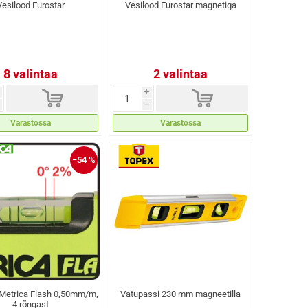
Vesilood Eurostar
Vesilood Eurostar magnetiga
8 valintaa
2 valintaa
d
d
i
h
Varastossa
Varastossa
−54 %
 Metrica Flash 0,50mm/m,
Vatupassi 230 mm magneetilla
4 rõngast