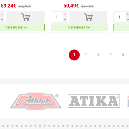
59,24€
50,49€
63,70€
56,10€
d
d
i
i
i
h
h
h
Varastossa 5+
Varastossa 5+
1
2
3
4
5