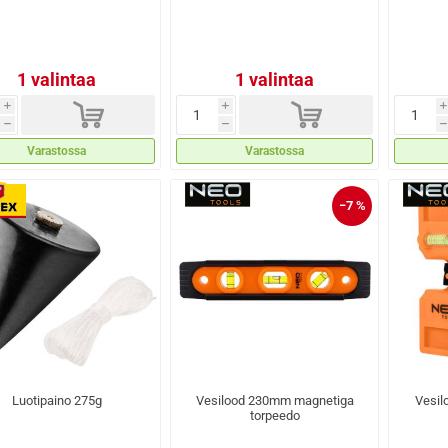
1 valintaa
1 valintaa
d
d
i
i
i
h
h
h
Varastossa
Varastossa
−7 %
Luotipaino 275g
Vesilood 230mm magnetiga
Vesil
torpeedo