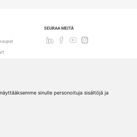
SEURAA MEITÄ
 kaupat
rt
yttääksemme sinulle personoituja sisältöjä ja