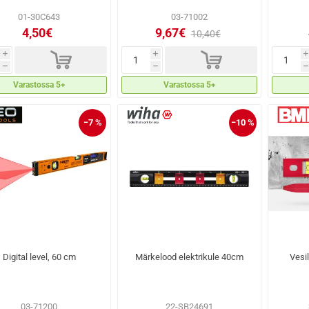
01-30C643
03-71002
4,50€
9,67€
10,40€
d
d
i
i
i
h
h
h
Varastossa 5+
Varastossa 5+
−7 %
−10 %
Digital level, 60 cm
Märkelood elektrikule 40cm
Vesi
03-71200
22-SB24691