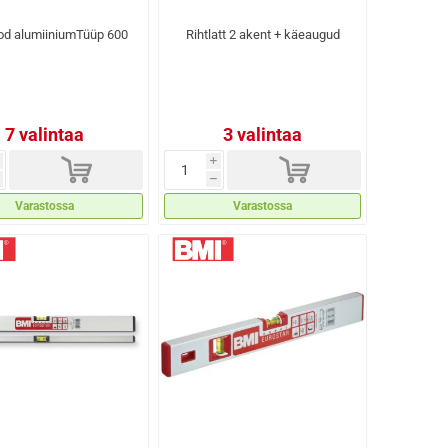
od alumiiniumTüüp 600
Rihtlatt 2 akent + käeaugud
7 valintaa
3 valintaa
d
d
i
h
Varastossa
Varastossa