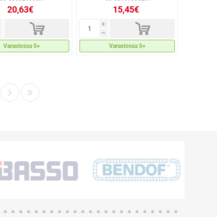
20,63€
15,45€
d
d
i
h
Varastossa 5+
Varastossa 5+