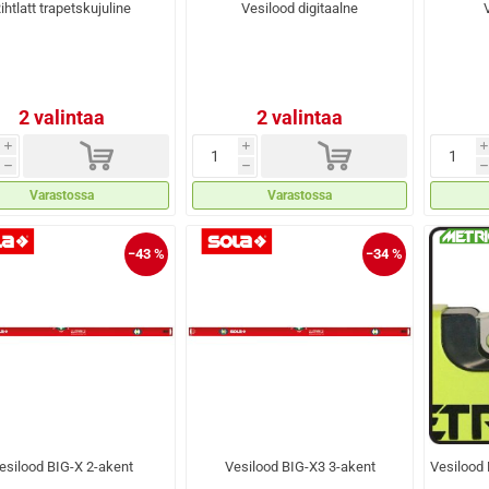
ihtlatt trapetskujuline
Vesilood digitaalne
2 valintaa
2 valintaa
d
d
i
i
i
h
h
h
Varastossa
Varastossa
−43 %
−34 %
esilood BIG-X 2-akent
Vesilood BIG-X3 3-akent
Vesilood