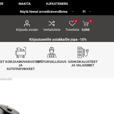
ER
MAKITA
HJFASTENERS
0
0
Kirjaudu sisään
Vertailulista
Toivelista
0,00€
Kirjautuneille asiakkaille jopa
-10%
EET
KORJAAMOVARUSTEET
TYÖTURVALLISUUS
SÄHKÖKALUSTEET
JA
JA VALAISIMET
AUTOTARVIKKEET
njalaudat