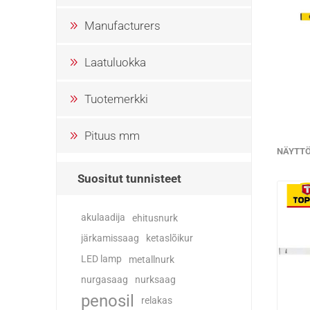
Manufacturers
Laatuluokka
Tuotemerkki
Pituus mm
NÄYTT
Suositut tunnisteet
akulaadija
ehitusnurk
järkamissaag
ketaslõikur
LED lamp
metallnurk
nurgasaag
nurksaag
penosil
relakas