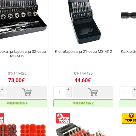
leuka- ja tappisarja 32-osaa
Kierretappisarja 21-osaa M3-M12
Kärkipid
M3-M12
01-14A426
01-14A430
73,00€
44,60€
d
d
i
i
i
h
h
h
Varastossa 4
Varastossa 2