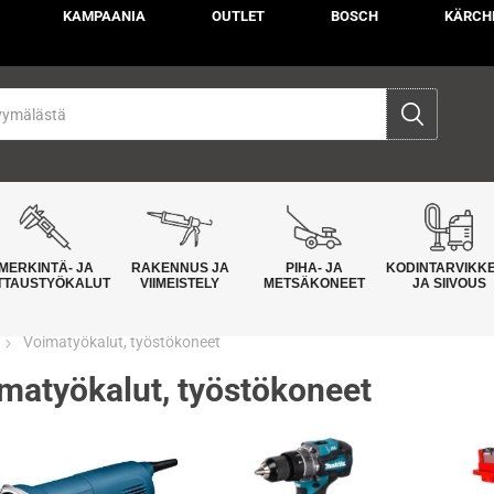
KAMPAANIA
OUTLET
BOSCH
KÄRCH
MERKINTÄ- JA
RAKENNUS JA
PIHA- JA
KODINTARVIKK
TTAUSTYÖKALUT
VIIMEISTELY
METSÄKONEET
JA SIIVOUS
Voimatyökalut, työstökoneet
matyökalut, työstökoneet