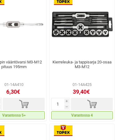
apin vääntövarsi M3-M12
Kierreleuka- ja tappisarja 20-osaa
pituus 195mm
M3-M12
01-14A410
01-14A425
6,30€
39,40€
d
d
i
h
Varastossa 5+
Varastossa 4