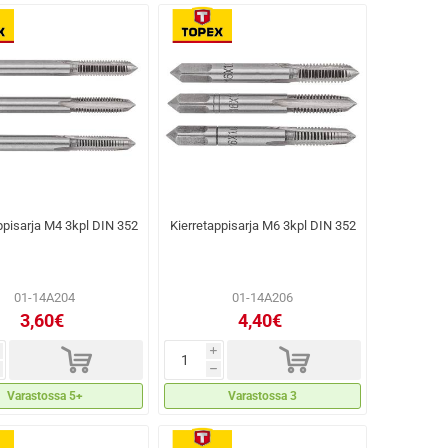
ppisarja M4 3kpl DIN 352
Kierretappisarja M6 3kpl DIN 352
01-14A204
01-14A206
3,60€
4,40€
d
d
i
h
Varastossa 5+
Varastossa 3