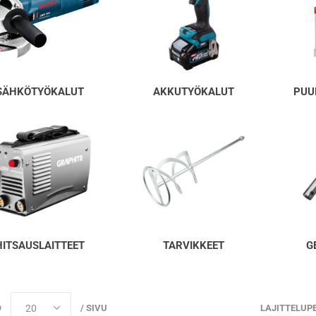
SÄHKÖTYÖKALUT
AKKUTYÖKALUT
PUU
HITSAUSLAITTEET
TARVIKKEET
G
Ö
/ SIVU
LAJITTELUP