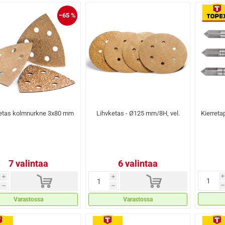
−65 %
etas kolmnurkne 3x80 mm
Lihvketas - Ø125 mm/8H, vel.
Kierreta
7 valintaa
6 valintaa
d
d
i
i
i
h
h
h
Varastossa
Varastossa