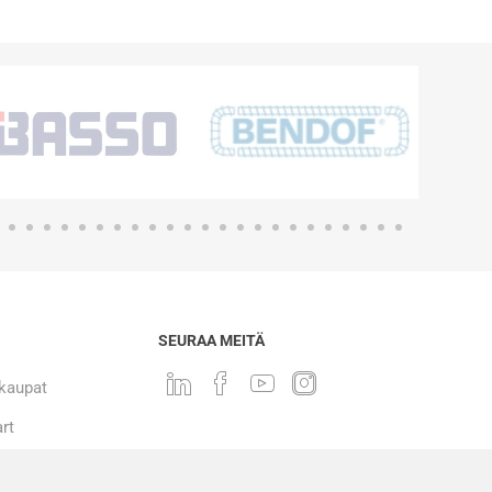
SEURAA MEITÄ
 kaupat
rt