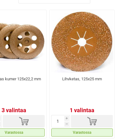
tas kumer 125x22,2 mm
Lihvketas, 125x25 mm
3 valintaa
1 valintaa
d
d
i
h
Varastossa
Varastossa