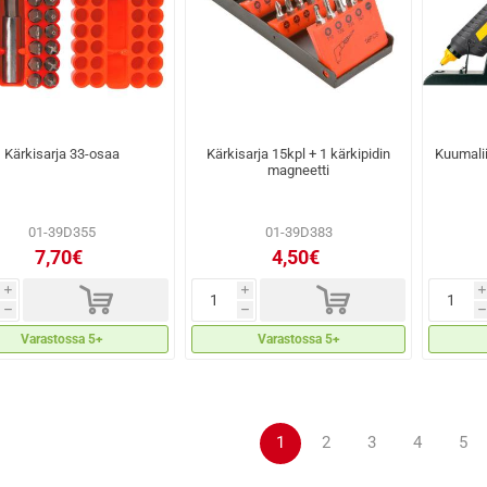
Kärkisarja 33-osaa
Kärkisarja 15kpl + 1 kärkipidin
Kuumali
magneetti
01-39D355
01-39D383
7,70€
4,50€
d
d
i
i
i
h
h
h
Varastossa 5+
Varastossa 5+
1
2
3
4
5