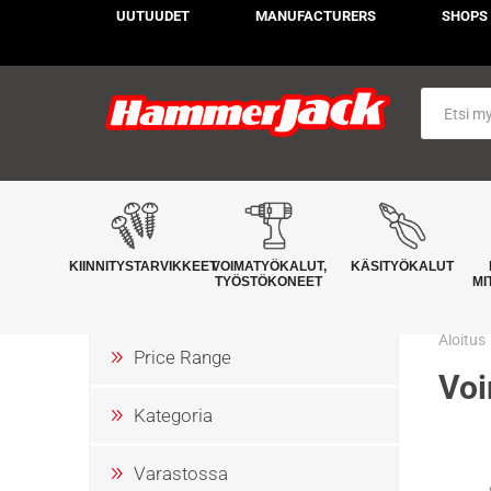
UUTUUDET
MANUFACTURERS
SHOPS
KIINNITYSTARVIKKEET
VOIMATYÖKALUT,
KÄSITYÖKALUT
TYÖSTÖKONEET
MI
Aloitus
Price Range
Voi
Kategoria
Varastossa