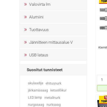
Valovirta lm
Alumiini
Tuottavuus
Jännitteen mittausalue V
Kierre
USB lataus
Suositut tunnisteet
akulaadija
ehitusnurk
järkamissaag
ketaslõikur
LED lamp
metallnurk
nurgasaag
nurksaag