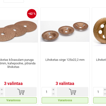
−62 %
sketas kõvasulam puruga
Lihvketas sirge 125x22,2 mm
Lihvke
5mm, kahepoolne, põranda
lihvketas
3 valintaa
3 valintaa
d
d
i
i
i
h
h
h
Varastossa
Varastossa