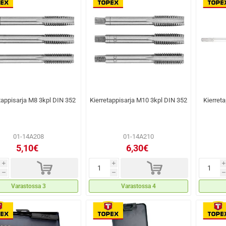
tappisarja M8 3kpl DIN 352
Kierretappisarja M10 3kpl DIN 352
Kierret
01-14A208
01-14A210
5,10€
6,30€
d
d
i
i
i
h
h
h
Varastossa 3
Varastossa 4