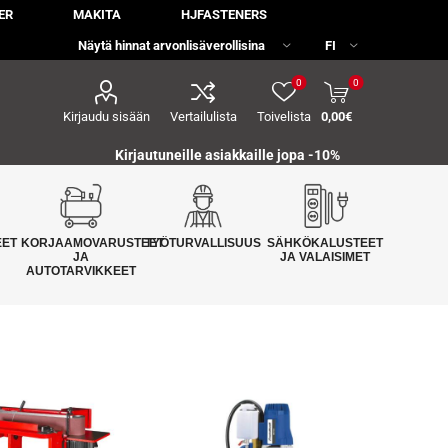
ER
MAKITA
HJFASTENERS
0
0
Kirjaudu sisään
Vertailulista
Toivelista
0,00€
Kirjautuneille asiakkaille jopa
-10%
EET
KORJAAMOVARUSTEET
TYÖTURVALLISUUS
SÄHKÖKALUSTEET
JA
JA VALAISIMET
AUTOTARVIKKEET