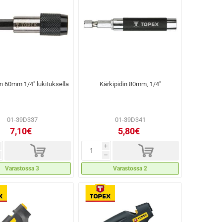
in 60mm 1/4" lukituksella
Kärkipidin 80mm, 1/4"
01-39D337
01-39D341
7,10€
5,80€
d
d
i
h
Varastossa 3
Varastossa 2