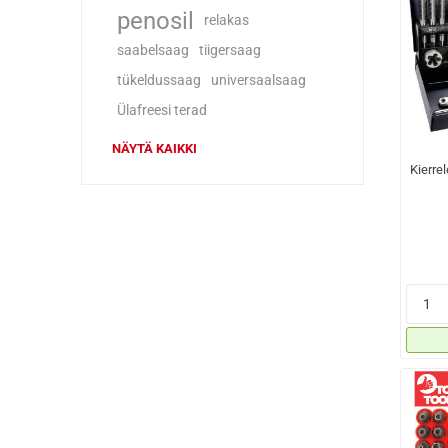
penosil
relakas
saabelsaag
tiigersaag
tükeldussaag
universaalsaag
Ülafreesi terad
NÄYTÄ KAIKKI
Kierre