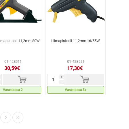
imapistooli 11,2mm 80W
Liimapistooli 11,2mm 16/55W
01-42E511
01-42E521
30,59€
17,30€
d
d
i
h
Varastossa 2
Varastossa 5+