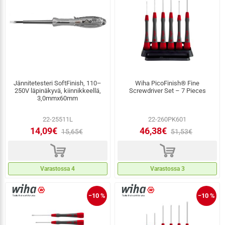
Jännitetesteri SoftFinish, 110–
Wiha PicoFinish® Fine
250V läpinäkyvä, kiinnikkeellä,
Screwdriver Set – 7 Pieces
3,0mmx60mm
22-25511L
22-260PK601
14,09€
46,38€
15,65€
51,53€
d
d
Varastossa 4
Varastossa 3
−10 %
−10 %