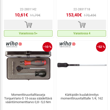
22-2831142
22-2831T18
10,61€
153,40€
11,79€
170,45€
d
d
Varastossa 5+
Varastossa 4
−10 %
−52 %
Momenttiruuvitalttasarja
Kärkipidin kuulakiinnitys
TorqueVario-S 13-osaa säädettävä
momenttiruuvitalttalle 1/4, 162
vääntömomenttiarvo 0,8–5,0 Nm