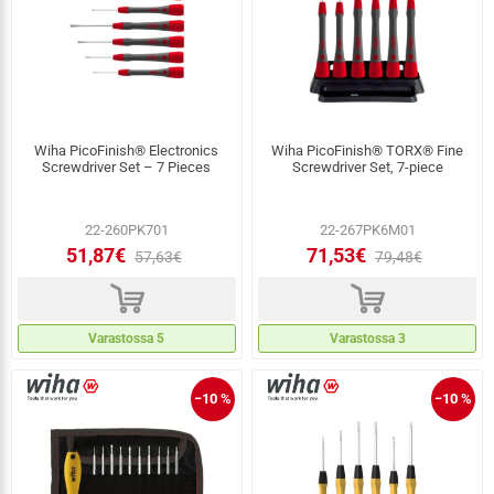
Wiha PicoFinish® Electronics
Wiha PicoFinish® TORX® Fine
Screwdriver Set – 7 Pieces
Screwdriver Set, 7-piece
22-260PK701
22-267PK6M01
51,87€
71,53€
57,63€
79,48€
d
d
Varastossa 5
Varastossa 3
−10 %
−10 %