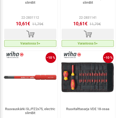
slimBit
slimBit
22-2831112
22-2831141
10,61€
10,61€
11,79€
11,79€
d
d
Varastossa 5+
Varastossa 5+
−10 %
−10 %
Ruuvauskärki SL/PZ2x75, electric
Ruuvitalttasarja VDE 18-osaa
slimBit