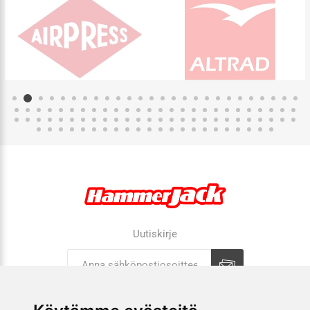
Uutiskirje
Tilaa
Tilauksen peruutus