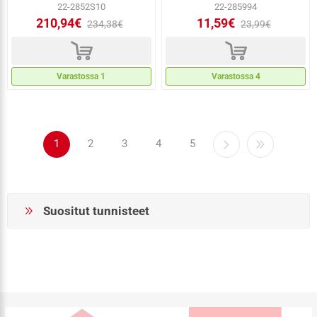
22-2852S10
22-285994
210,94€
11,59€
234,38€
23,99€
d
d
Varastossa 1
Varastossa 4
1
2
3
4
5
Suositut tunnisteet