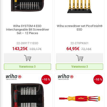
Wiha SYSTEM 4 ESD
Wiha screwdriver set PicoFinish®
Interchangeable Bit Screwdriver
ESD
Set – 12 Pieces
22-2691T11ESD
22-270PK601
143,25€
64,95€
159,17€
72,16€
d
d
Varastossa 3
Varastossa 3
−10 %
−10 %