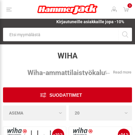
0
Kirjautuneille asiakkaille jopa
-10%
WIHA
Wiha-ammattilaistyökalut
...
Read more
Hammerjackilta
Hammerjack on Wihan valtuutettu jälleenmyyjä Virossa.
Wiha
SUODATTIMET
on yksi Saksan johtavista ammattikäyttöön tarkoitettujen
käsityökalujen valmistajista, jonka tuotteisiin luottavat
sähköasentajat, asentajat ja teollisuuden ammattilaiset.
Vuodesta 1939 lähtien Wiha on valmistanut laadukkaita
ruuvimeisseleitä, momenttityökaluja, kuusiokoloavaimia,
−10 %
−54 %