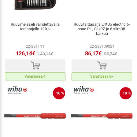
Ruuvimeisseli vaihdettavalla
Ruuvitalttasarja LiftUp electric 6-
teräsarjalla 12 kpl
osaa PH, SL/PZ ja 6 slimBit-
kärkeä
22-281T11
22-283109021
126,14€
86,17€
140,16€
95,74€
d
d
Varastossa 4
Varastossa 5+
−10 %
−10 %