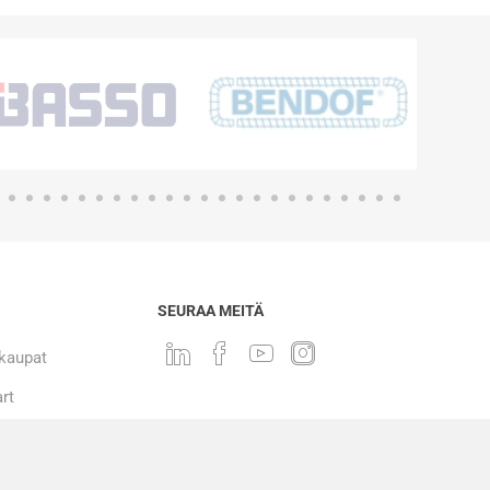
SEURAA MEITÄ
 kaupat
rt