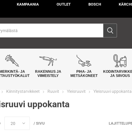
KAMPAANIA
OUTLET
BOSCH
KÄRCH
MERKINTÄ- JA
RAKENNUS JA
PIHA- JA
KODINTARVIKK
TTAUSTYÖKALUT
VIIMEISTELY
METSÄKONEET
JA SIIVOUS
Kiinnitystarvikkeet
Ruuvit
Yleisruuvit
Yleisruuvi uppokanta
isruuvi uppokanta
Ö
/ SIVU
LAJITTELUP