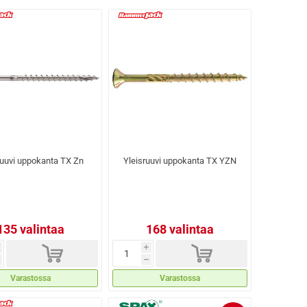
ruuvi uppokanta TX Zn
Yleisruuvi uppokanta TX YZN
135 valintaa
168 valintaa
d
d
i
h
Varastossa
Varastossa