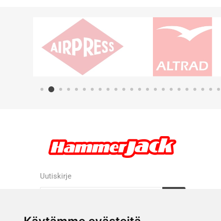
Uutiskirje
Tilaa
Tilauksen peruutus