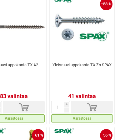
−53 %
ruuvi uppokanta TX A2
Yleisruuvi uppokanta TX Zn SPAX
83 valintaa
41 valintaa
d
d
i
h
Varastossa
Varastossa
−61 %
−56 %