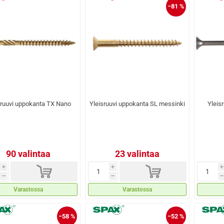
−81 %
sruuvi uppokanta TX Nano
Yleisruuvi uppokanta SL messinki
Yleis
90 valintaa
23 valintaa
d
d
i
i
i
h
h
h
Varastossa
Varastossa
−58 %
−52 %