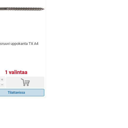
isruuvi uppokanta TX A4
1 valintaa
d
i
h
Tilattavissa