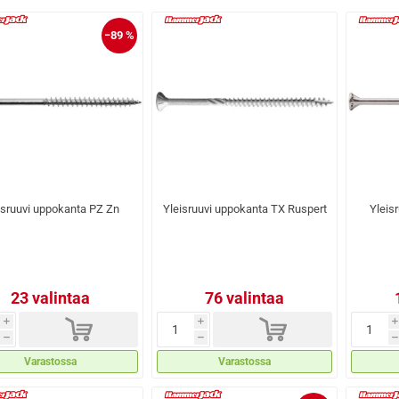
−89 %
isruuvi uppokanta PZ Zn
Yleisruuvi uppokanta TX Ruspert
Yleis
23 valintaa
76 valintaa
d
d
i
i
i
h
h
h
Varastossa
Varastossa