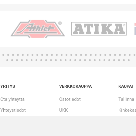
YRITYS
VERKKOKAUPPA
KAUPAT
Ota yhteyttä
Ostotiedot
Tallinna
Yhteystiedot
UKK
Kinkekaa
Tarinamme
Maksueriin
20 000 + tuotetta
Korjaus ja huolto