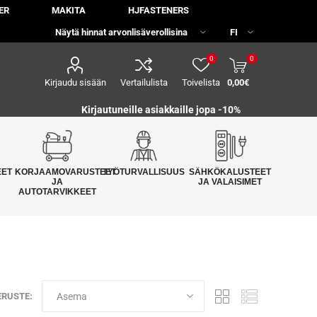
ER
MAKITA
HJFASTENERS
0
0
Kirjaudu sisään
Vertailulista
Toivelista
0,00€
Kirjautuneille asiakkaille jopa
-10%
EET
KORJAAMOVARUSTEET
TYÖTURVALLISUUS
SÄHKÖKALUSTEET
JA
JA VALAISIMET
AUTOTARVIKKEET
ERUSTE: