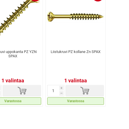
uuvi uppokanta PZ YZN
Liistukruvi PZ kollane Zn SPAX
SPAX
1 valintaa
1 valintaa
d
d
i
h
Varastossa
Varastossa