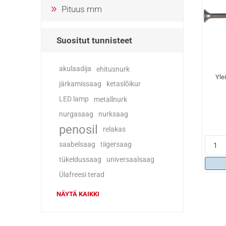
Pituus mm
Suositut tunnisteet
akulaadija
ehitusnurk
Yle
järkamissaag
ketaslõikur
LED lamp
metallnurk
nurgasaag
nurksaag
penosil
relakas
saabelsaag
tiigersaag
tükeldussaag
universaalsaag
Ülafreesi terad
NÄYTÄ KAIKKI