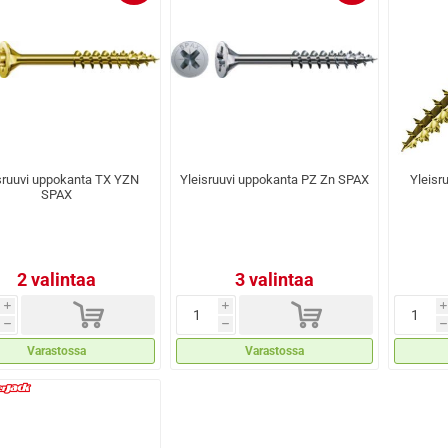
sruuvi uppokanta TX YZN
Yleisruuvi uppokanta PZ Zn SPAX
Yleisr
SPAX
2 valintaa
3 valintaa
d
d
i
i
i
h
h
h
Varastossa
Varastossa