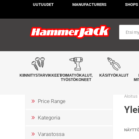
UUTUUDET
MANUFACTURERS
SHOPS
KIINNITYSTARVIKKEET
VOIMATYÖKALUT,
KÄSITYÖKALUT
TYÖSTÖKONEET
MI
Aloitus
Price Range
Yle
Kategoria
NÄYTT
Varastossa