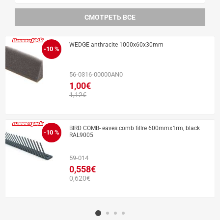
СМОТРЕТЬ ВСЕ
WEDGE anthracite 1000x60x30mm
-10 %
56-0316-00000AN0
1,00€
1,12€
BIRD COMB- eaves comb fillre 600mmx1rm, black
-10 %
RAL9005
59-014
0,558€
0,620€