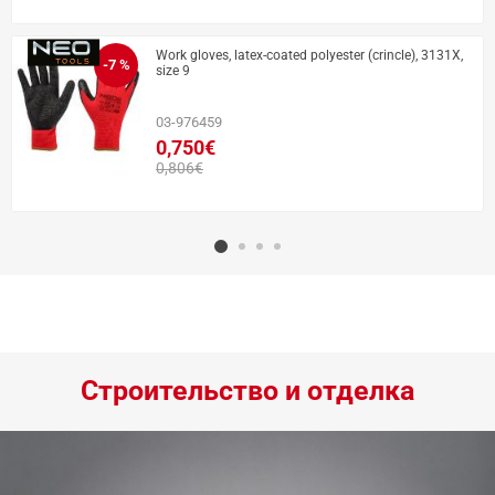
Work gloves, latex-coated polyester (crincle), 3131X,
-7 %
size 9
03-976459
0,750€
0,806€
Строительство и отделка