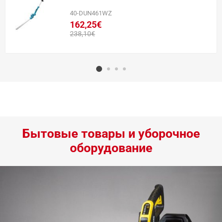
40-DUN461WZ
162,25€
238,10€
Бытовые товары и уборочное
оборудование