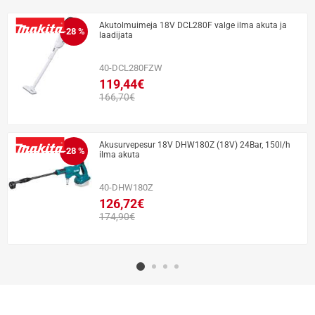
Akutolmuimeja 18V DCL280F valge ilma akuta ja
-28 %
laadijata
40-DCL280FZW
119,44€
166,70€
Akusurvepesur 18V DHW180Z (18V) 24Bar, 150l/h
-28 %
ilma akuta
40-DHW180Z
126,72€
174,90€