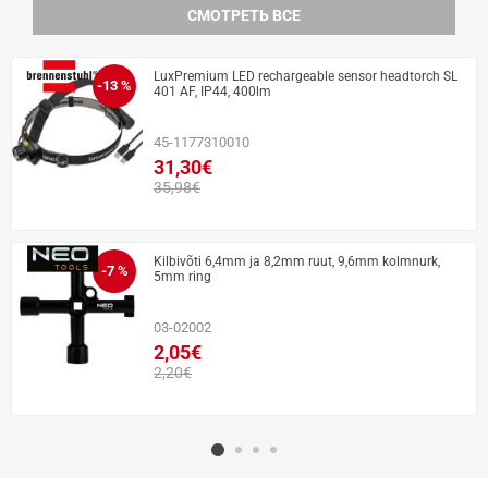
СМОТРЕТЬ ВСЕ
LuxPremium LED rechargeable sensor headtorch SL
-13 %
401 AF, IP44, 400lm
45-1177310010
31,30€
35,98€
Kilbivõti 6,4mm ja 8,2mm ruut, 9,6mm kolmnurk,
-7 %
5mm ring
03-02002
2,05€
2,20€