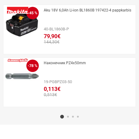
Aku 18V 6,0Ah Li-ion BL1860B 197422-4 pappkarbis
-45 %
40-BL1860B-P
79,90€
144,30€
Наконечник PZ4x50mm
-78 %
19-PGBPZ03-50
0,113€
0,513€