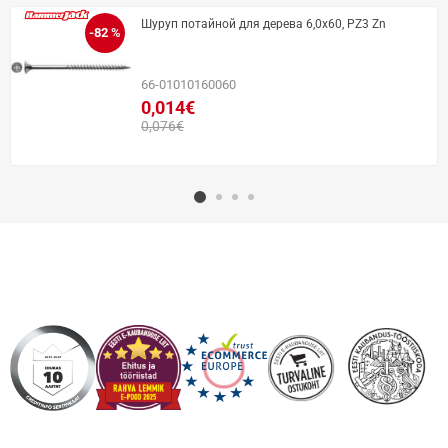
Шуруп потайной для дерева 6,0x60, PZ3 Zn
-82 %
66-01010160060
0,014€
0,076€