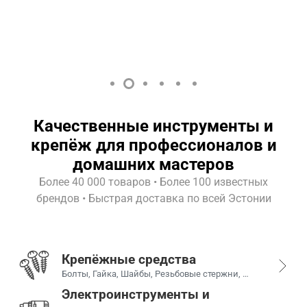
Качественные инструменты и
крепёж для профессионалов и
домашних мастеров
Более 40 000 товаров • Более 100 известных
брендов • Быстрая доставка по всей Эстонии
Крепёжные средства
Болты, Гайка, Шайбы, Резьбовые стержни, Винты, Заклёпки, Штифты, шплинты, Специальный крепеж, Дюбели, анкера и винты для бетона, Уголки и прибиваемые пластины, Принадлежности для бетонных работ, Гвозди, Монтажные комплекты, Тросы, цепи и их принадлежности, Мебельные болты и шурупы, Защелки, петли, качельные крюки
Электроинструменты и