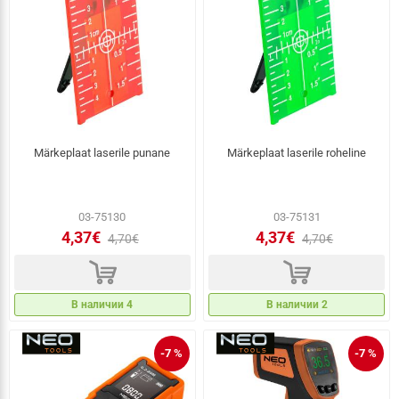
Märkeplaat laserile punane
Märkeplaat laserile roheline
03-75130
03-75131
4,37€
4,37€
4,70€
4,70€
d
d
В наличии 4
В наличии 2
-7 %
-7 %