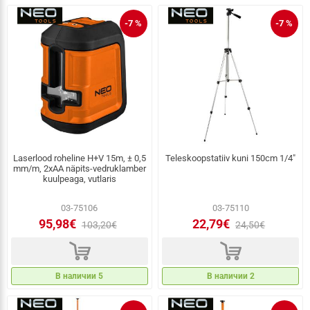
-7 %
-7 %
Laserlood roheline H+V 15m, ± 0,5
Teleskoopstatiiv kuni 150cm 1/4"
mm/m, 2xAA näpits-vedruklamber
kuulpeaga, vutlaris
03-75106
03-75110
95,98€
22,79€
103,20€
24,50€
d
d
В наличии 5
В наличии 2