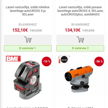
Laseri vastuvõtja, sobib rohelise
Laseri vastuvõtja, sobib punase
laseritega autoCROSS 4 ja
laseritega autoCROSS 4, 3DLaser,
3DLaser
autoCROSSplus, autoMAGIC
30-654904GZ
30-654904RZ
152,10€
134,10€
169,00€
149,00€
d
d
В наличии 1
В наличии 2
-10 %
-56 %