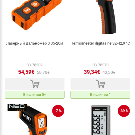
Лазерный дальномер 0,05-20м
Termomeeter digitaalne 32-42,9 °C
03-75202
03-75270
54,59€
39,34€
58,70€
42,30€
d
d
В наличии 5+
В наличии 1
-7 %
-39 %