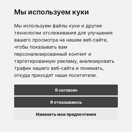
Подписаться
Отказаться от
Мы используем куки
прописки
Мы используем файлы куки и другие
технологии отслеживания для улучшения
ПРЕДПРИЯТИЕ
вашего просмотра на нашем веб-сайте,
чтобы показывать вам
Э-МАГАЗИН
персонализированный контент и
таргетированную рекламу, анализировать
МАГАЗИНЫ
трафик нашего веб-сайта и понимать,
откуда приходят наши посетители.
НАБЛЮДАЙТЕ ЗА НАМИ
Я согласен
Я отказываюсь
Изменить мои предпочтения
Update
cookies
Copyright © 2026 Hammerjack. Все права защищены.
preferences