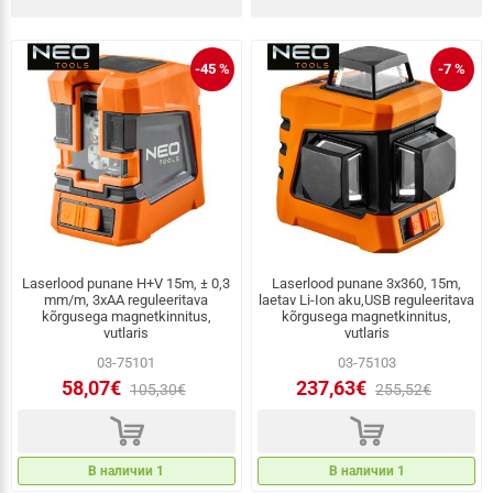
-45 %
-7 %
Laserlood punane H+V 15m, ± 0,3
Laserlood punane 3x360, 15m,
mm/m, 3xAA reguleeritava
laetav Li-Ion aku,USB reguleeritava
kõrgusega magnetkinnitus,
kõrgusega magnetkinnitus,
vutlaris
vutlaris
03-75101
03-75103
58,07€
237,63€
105,30€
255,52€
d
d
В наличии 1
В наличии 1