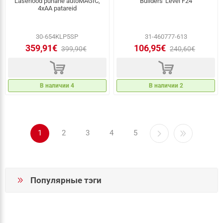
Laserlood punane autoMAGIC,
Builders' Level F24
4xAA patareid
30-654KLP5SP
31-460777-613
359,91€
106,95€
399,90€
240,60€
d
d
В наличии 4
В наличии 2
1
2
3
4
5
Популярные тэги