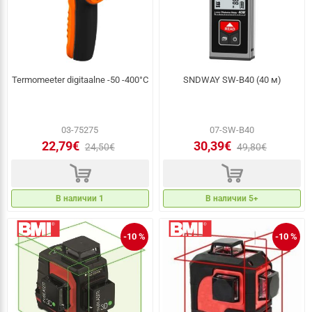
Termomeeter digitaalne -50 -400°C
SNDWAY SW-B40 (40 м)
03-75275
07-SW-B40
22,79€
30,39€
24,50€
49,80€
d
d
В наличии 1
В наличии 5+
-10 %
-10 %