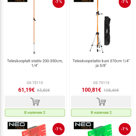
-7 %
-7 %
Teleskooplatt statiiv 200-350cm,
Teleskoopstatiiv kuni 370cm 1/4"
1/4"
ja 5/8"
03-75113
03-75115
61,19€
100,81€
65,80€
108,40€
d
d
В наличии 2
В наличии 2
-7 %
-7 %