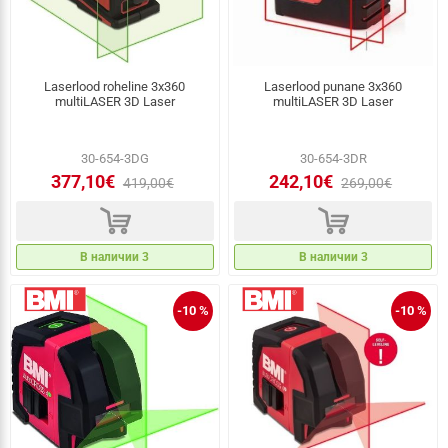
Laserlood roheline 3x360
Laserlood punane 3x360
multiLASER 3D Laser
multiLASER 3D Laser
30-654-3DG
30-654-3DR
377,10€
242,10€
419,00€
269,00€
d
d
В наличии 3
В наличии 3
-10 %
-10 %