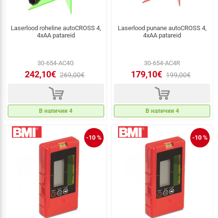
Laserlood roheline autoCROSS 4,
Laserlood punane autoCROSS 4,
4xAA patareid
4xAA patareid
30-654-AC4G
30-654-AC4R
242,10€
179,10€
269,00€
199,00€
d
d
В наличии 4
В наличии 4
-10 %
-10 %