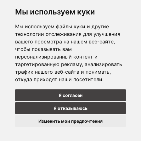
Подписаться
Отказаться от
Мы используем куки
прописки
Мы используем файлы куки и другие
технологии отслеживания для улучшения
ПРЕДПРИЯТИЕ
вашего просмотра на нашем веб-сайте,
чтобы показывать вам
Э-МАГАЗИН
персонализированный контент и
таргетированную рекламу, анализировать
МАГАЗИНЫ
трафик нашего веб-сайта и понимать,
откуда приходят наши посетители.
НАБЛЮДАЙТЕ ЗА НАМИ
Я согласен
Я отказываюсь
Изменить мои предпочтения
Update
cookies
Copyright © 2026 Hammerjack. Все права защищены.
preferences