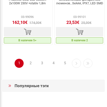
2x100W 230V +statiiv 1,8m
люменов , 3xAAA, IPX7, LED SMD
03-99096
03-99101
162,10€
23,53€
174,30€
25,30€
d
d
В наличии 5+
В наличии 2
1
2
3
4
5
Популярные тэги