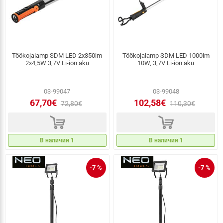
Töökojalamp SDM LED 2x350lm
Töökojalamp SDM LED 1000lm
2x4,5W 3,7V Li-ion aku
10W, 3,7V Li-ion aku
03-99047
03-99048
67,70€
102,58€
72,80€
110,30€
d
d
В наличии 1
В наличии 1
-7 %
-7 %