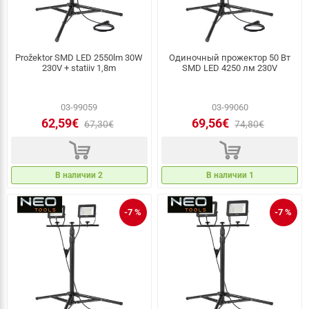
Prožektor SMD LED 2550lm 30W
Одиночный прожектор 50 Вт
230V + statiiv 1,8m
SMD LED 4250 лм 230V
03-99059
03-99060
62,59€
69,56€
67,30€
74,80€
d
d
В наличии 2
В наличии 1
-7 %
-7 %