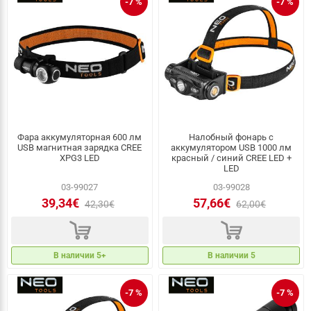
-7 %
-7 %
Фара аккумуляторная 600 лм
Налобный фонарь с
USB магнитная зарядка CREE
аккумулятором USB 1000 лм
XPG3 LED
красный / синий CREE LED +
LED
03-99027
03-99028
39,34€
57,66€
42,30€
62,00€
d
d
В наличии 5+
В наличии 5
-7 %
-7 %