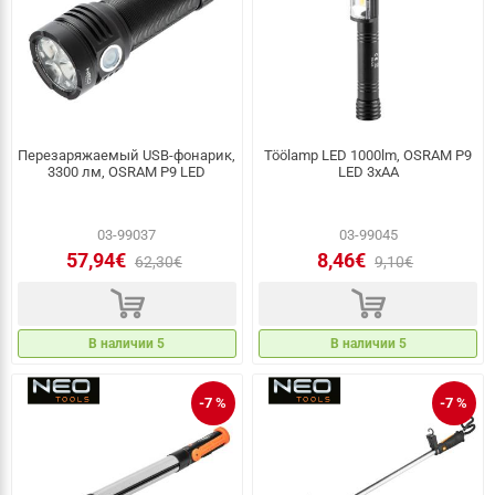
Перезаряжаемый USB-фонарик,
Töölamp LED 1000lm, OSRAM P9
3300 лм, OSRAM P9 LED
LED 3xAA
03-99037
03-99045
57,94€
8,46€
62,30€
9,10€
d
d
В наличии 5
В наличии 5
-7 %
-7 %