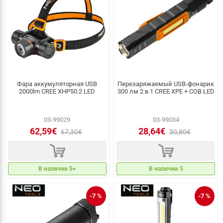
Фара аккумуляторная USB
Перезаряжаемый USB-фонарик
2000lm CREE XHP50.2 LED
300 лм 2 в 1 CREE XPE + COB LED
03-99029
03-99034
62,59€
28,64€
67,30€
30,80€
d
d
В наличии 5+
В наличии 5
-7 %
-7 %