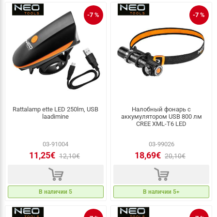
-7 %
-7 %
Rattalamp ette LED 250lm, USB
Налобный фонарь с
laadimine
аккумулятором USB 800 лм
CREE XML-T6 LED
03-91004
03-99026
11,25€
18,69€
12,10€
20,10€
d
d
В наличии 5
В наличии 5+