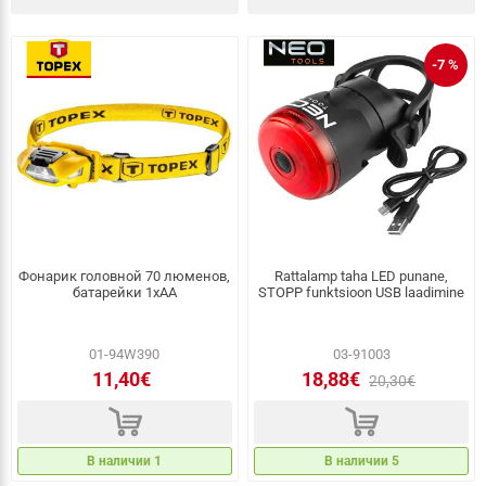
-7 %
Фонарик головной 70 люменов,
Rattalamp taha LED punane,
батарейки 1xAA
STOPP funktsioon USB laadimine
01-94W390
03-91003
11,40€
18,88€
20,30€
d
d
В наличии 1
В наличии 5