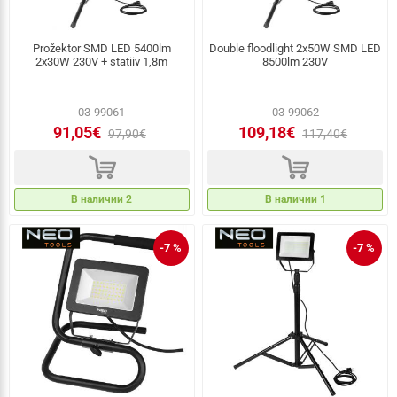
Prožektor SMD LED 5400lm
Double floodlight 2x50W SMD LED
2x30W 230V + statiiv 1,8m
8500lm 230V
03-99061
03-99062
91,05€
109,18€
97,90€
117,40€
d
d
В наличии 2
В наличии 1
-7 %
-7 %