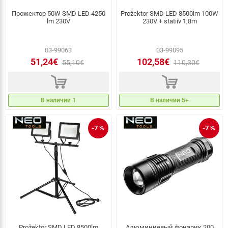
Прожектор 50W SMD LED 4250
Prožektor SMD LED 8500lm 100W
lm 230V
230V + statiiv 1,8m
03-99063
03-99095
51,24€
102,58€
55,10€
110,30€
d
d
В наличии 1
В наличии 5+
-7 %
-7 %
Prožektor SMD LED 8500lm
Aлюминиевый фонарик 200