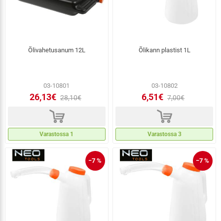
Õlivahetusanum 12L
Õlikann plastist 1L
03-10801
03-10802
26,13€
6,51€
28,10€
7,00€
d
d
Varastossa 1
Varastossa 3
−7 %
−7 %