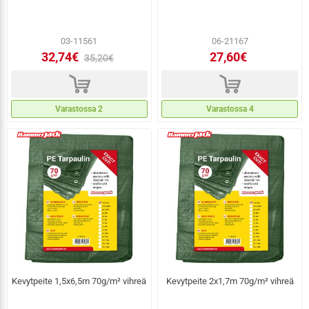
03-11561
06-21167
32,74€
27,60€
35,20€
d
d
Varastossa 2
Varastossa 4
Kevytpeite 1,5x6,5m 70g/m² vihreä
Kevytpeite 2x1,7m 70g/m² vihreä