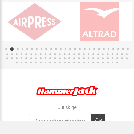
Uutiskirje
Tilaa
Tilauksen peruutus