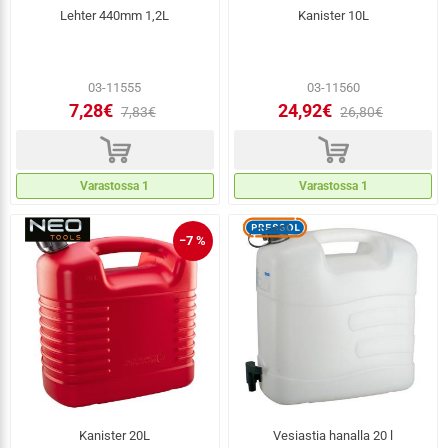
Lehter 440mm 1,2L
Kanister 10L
03-11555
03-11560
7,28€
24,92€
7,83€
26,80€
d
d
Varastossa 1
Varastossa 1
−7 %
Kanister 20L
Vesiastia hanalla 20 l