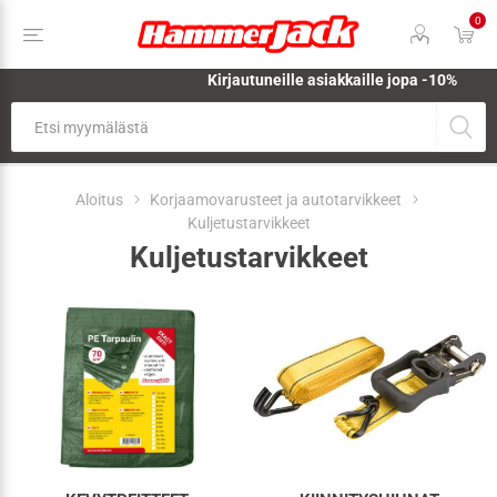
0
Kirjautuneille asiakkaille jopa
-10%
Aloitus
Korjaamovarusteet ja autotarvikkeet
Kuljetustarvikkeet
Kuljetustarvikkeet