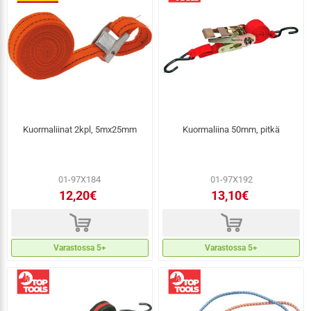
Kuormaliinat 2kpl, 5mx25mm
Kuormaliina 50mm, pitkä
01-97X184
01-97X192
12,20€
13,10€
d
d
Varastossa 5+
Varastossa 5+