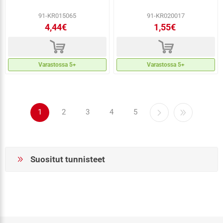
91-KR015065
91-KR020017
4,44€
1,55€
d
d
Varastossa 5+
Varastossa 5+
1
2
3
4
5
Suositut tunnisteet