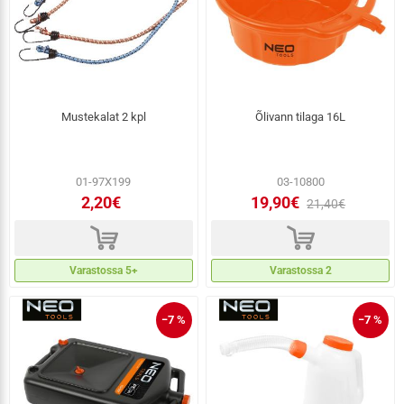
Mustekalat 2 kpl
Õlivann tilaga 16L
01-97X199
03-10800
2,20€
19,90€
21,40€
d
d
Varastossa 5+
Varastossa 2
−7 %
−7 %