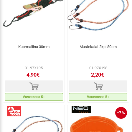
Kuormaliina 30mm
Mustekalat 2kpl 80cm
01-97X195
01-97X198
4,90€
2,20€
d
d
Varastossa 5+
Varastossa 5+
−7 %