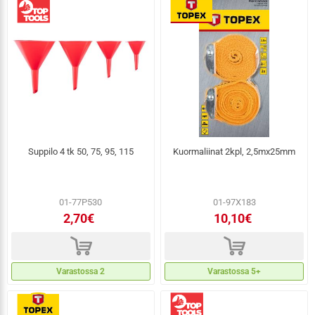
Suppilo 4 tk 50, 75, 95, 115
Kuormaliinat 2kpl, 2,5mx25mm
01-77P530
01-97X183
2,70€
10,10€
d
d
Varastossa 2
Varastossa 5+