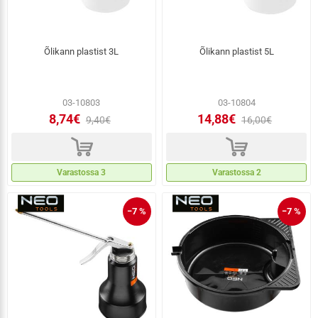
Õlikann plastist 3L
Õlikann plastist 5L
03-10803
03-10804
8,74€
14,88€
9,40€
16,00€
d
d
Varastossa 3
Varastossa 2
−7 %
−7 %