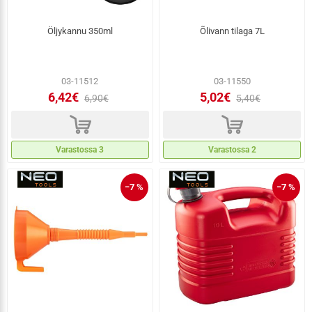
Öljykannu 350ml
Õlivann tilaga 7L
03-11512
03-11550
6,42€
5,02€
6,90€
5,40€
d
d
Varastossa 3
Varastossa 2
−7 %
−7 %