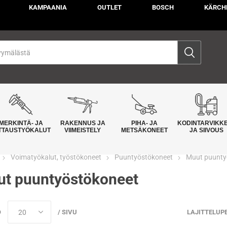
KAMPAANIA
OUTLET
BOSCH
KÄRCH
MERKINTÄ- JA
RAKENNUS JA
PIHA- JA
KODINTARVIKK
TTAUSTYÖKALUT
VIIMEISTELY
METSÄKONEET
JA SIIVOUS
Voimatyökalut, työstökoneet
Puuntyöstökoneet
Muut puunty
t puuntyöstökoneet
Ö
/ SIVU
LAJITTELUP