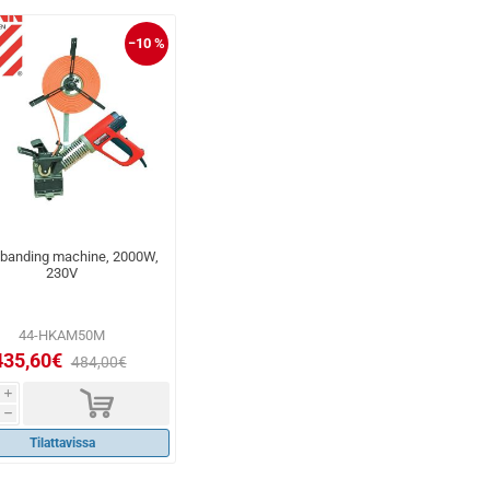
−10 %
 banding machine, 2000W,
230V
44-HKAM50M
435,60€
484,00€
d
i
h
Tilattavissa