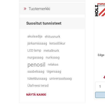
Tuotemerkki
Suositut tunnisteet
akulaadija
ehitusnurk
järkamissaag
ketaslõikur
LED lamp
metallnurk
Edge
nurgasaag
nurksaag
penosil
relakas
saabelsaag
tiigersaag
tükeldussaag
universaalsaag
Ülafreesi terad
NÄYTÄ KAIKKI