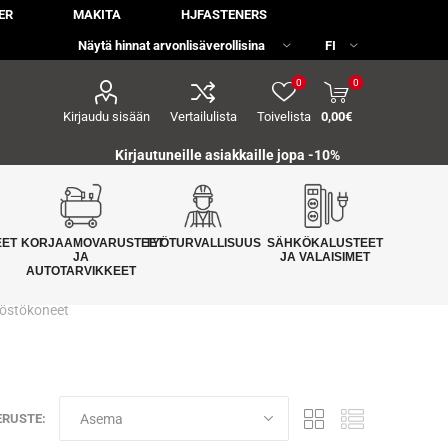
ER
MAKITA
HJFASTENERS
0
0
Kirjaudu sisään
Vertailulista
Toivelista
0,00€
Kirjautuneille asiakkaille jopa
-10%
EET
KORJAAMOVARUSTEET
TYÖTURVALLISUUS
SÄHKÖKALUSTEET
JA
JA VALAISIMET
AUTOTARVIKKEET
östökoneet
ERUSTE: