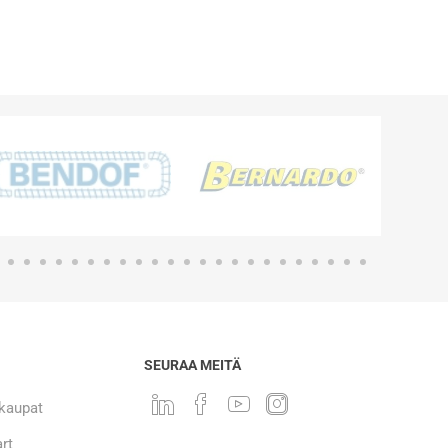
SEURAA MEITÄ
 kaupat
rt