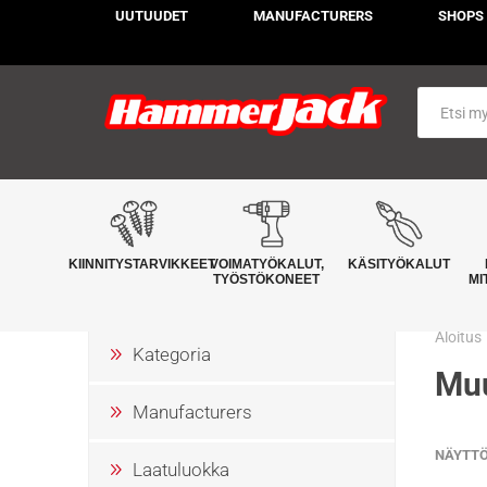
UUTUUDET
MANUFACTURERS
SHOPS
KIINNITYSTARVIKKEET
VOIMATYÖKALUT,
KÄSITYÖKALUT
TYÖSTÖKONEET
MI
Aloitus
Kategoria
Muu
Manufacturers
NÄYTT
Laatuluokka